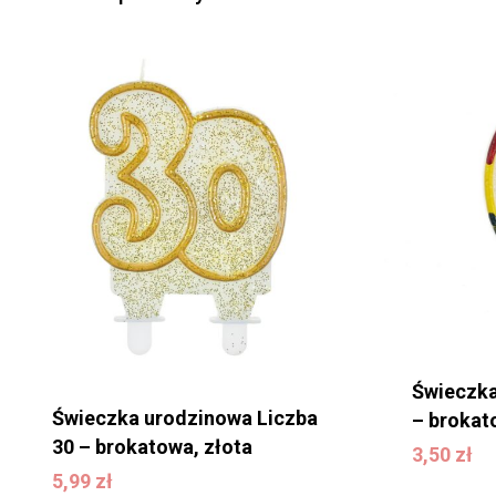
Brak produktów w
koszyku.
WRÓĆ DO SKLEPU
Świeczka
Świeczka urodzinowa Liczba
– brokat
30 – brokatowa, złota
3,50
zł
3,50
zł
5,99
zł