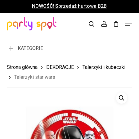
Skip
NOWOŚĆ! Sprzedaż hurtowa B2B
to
Close
Koszyk
Cart
main
Close
Menu
content
search
account
Menu
KATEGORIE
Strona główna
DEKORACJE
Talerzyki i kubeczki
Talerzyki star wars