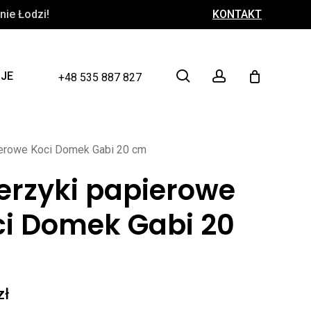
ie Łodzi!
KONTAKT
Close
Cart
search
account
CJE
+48 535 887 827
ierowe Koci Domek Gabi 20 cm
erzyki papierowe
ci Domek Gabi 20
zł