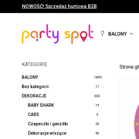
Skip
NOWOŚĆ! Sprzedaż hurtowa B2B
to
main
content
BALONY
KATEGORIE
Strona g
BALONY
1899
Bez kategorii
17
DEKORACJE
602
BABY SHARK
19
CARS
3
Czapeczki i gwizdki
26
Dekoracje wiszące
96