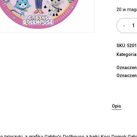
20 w mag
SKU:
5201
Kategoria
Oznaczen
Oznaczen
Opis
e talerzyki, z grafiką Gabby’s Dollhouse z bajki Koci Domek Gabi