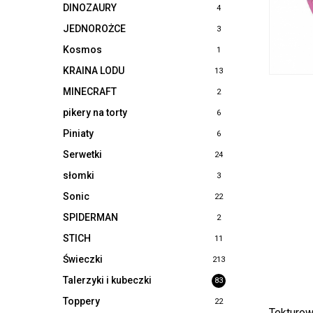
DINOZAURY
4
JEDNOROŻCE
3
Kosmos
1
KRAINA LODU
13
MINECRAFT
2
pikery na torty
6
Piniaty
6
Serwetki
24
słomki
3
Sonic
22
SPIDERMAN
2
STICH
11
Świeczki
213
Talerzyki i kubeczki
83
Toppery
22
Tekturow