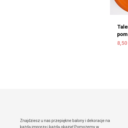
Tale
pom
8,5
8,5
Znajdziesz u nas przepiękne balony i dekoracje na
każdą imprezę i każdą okazję! Pomożemy w