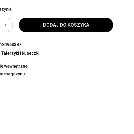
azynie
DODAJ DO KOSZYKA
184960387
:
Talerzyki i kubeczki
ie wewnętrzne:
ie magazynu:
.