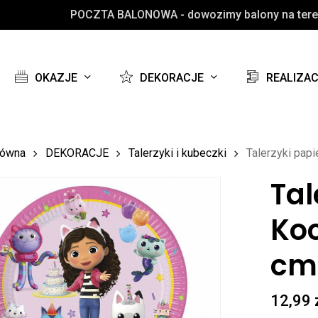
POCZTA BALONOWA - dowozimy balony na teren
Koszyk
OKAZJE
DEKORACJE
REALIZA
łówna
DEKORACJE
Talerzyki i kubeczki
Talerzyki pap
Tal
Ko
cm
12,99