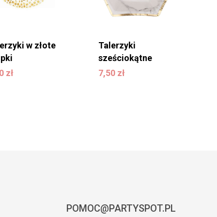
erzyki w złote
Talerzyki
pki
sześciokątne
,50
zł
7,50
zł
50
zł
7,50
zł
POMOC@PARTYSPOT.PL