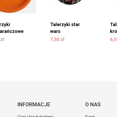
rzyki
Talerzyki star
Tal
arańczowe
wars
kro
0
zł
7,50
zł
6
0
zł
7,50
zł
6,
INFORMACJE
O NAS
Czas i koszt dostawy
O nas