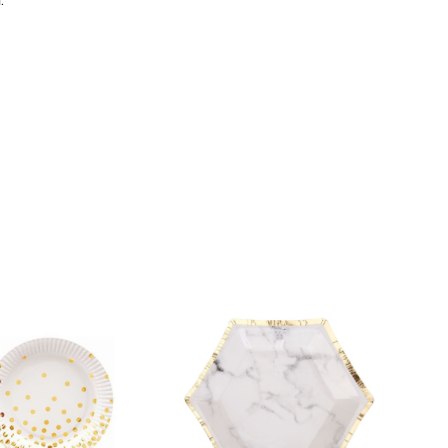
k produktów w koszyku.
WRÓĆ DO SKLEPU