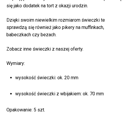
się jako dodatek na tort z okazji urodzin.
Dzięki swoim niewielkim rozmiarom świeczki te
sprawdzą się również jako pikery na muffinkach,
babeczkach czy bezach.
Zobacz inne świeczki z naszej oferty.
Wymiary:
Brak produktów w
wysokość świeczki: ok. 20 mm
koszyku.
wysokość świeczki z wbijakiem: ok. 70 mm
WRÓĆ DO SKLEPU
Opakowanie: 5 szt.