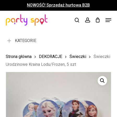
Skip
NOWOŚĆ! Sprzedaż hurtowa B2B
to
Close
Koszyk
Cart
main
Close
Menu
content
search
account
Menu
KATEGORIE
Strona główna
DEKORACJE
Świeczki
Świeczki
Urodzinowe Kraina Lodu/Frozen, 5 szt