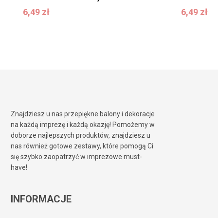
6,49
zł
6,49
zł
6,49
zł
6,49
zł
Znajdziesz u nas przepiękne balony i dekoracje
na każdą imprezę i każdą okazję! Pomożemy w
doborze najlepszych produktów, znajdziesz u
nas również gotowe zestawy, które pomogą Ci
się szybko zaopatrzyć w imprezowe must-
have!
INFORMACJE