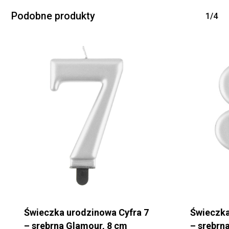
Podobne produkty
1/4
Świeczka urodzinowa Cyfra 7
Świeczka
– srebrna Glamour, 8 cm
– srebrn