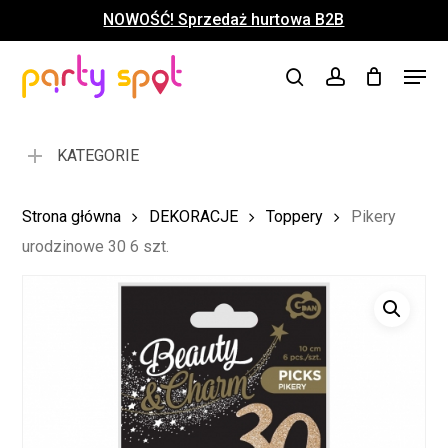
Skip
NOWOŚĆ! Sprzedaż hurtowa B2B
to
Close
Koszyk
Cart
main
Close
Menu
content
search
account
Menu
KATEGORIE
Strona główna
DEKORACJE
Toppery
Pikery
urodzinowe 30 6 szt.