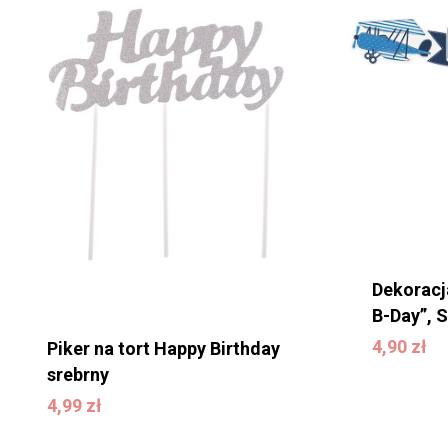
Brak produktów w
koszyku.
Dekoracj
B-Day”, 
4,90
zł
Piker na tort Happy Birthday
WRÓĆ DO SKLEPU
4,90
zł
srebrny
4,99
zł
4,99
zł