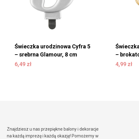
Świeczka urodzinowa Cyfra 5
Świeczka
– srebrna Glamour, 8 cm
– brokat
6,49
zł
4,99
zł
6,49
zł
4,99
zł
Znajdziesz u nas przepiękne balony i dekoracje
na każdą imprezę i każdą okazję! Pomożemy w