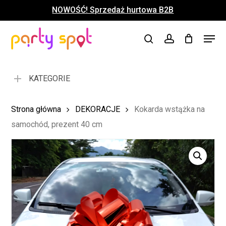
Skip
NOWOŚĆ! Sprzedaż hurtowa B2B
to
Close
Koszyk
Cart
main
Close
Menu
content
search
account
Menu
KATEGORIE
Strona główna
DEKORACJE
Kokarda wstążka na
samochód, prezent 40 cm