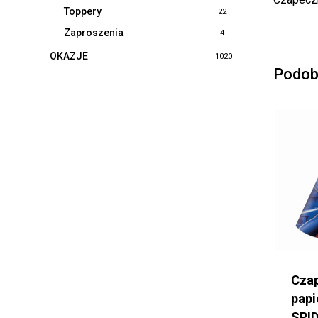
Toppery
22
Zaproszenia
4
OKAZJE
1020
Podob
Cza
pap
SPI