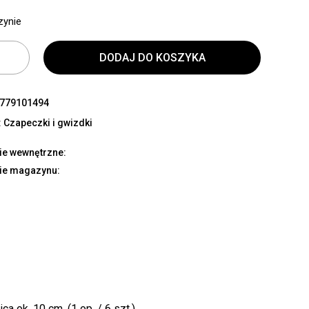
zynie
DODAJ DO KOSZYKA
779101494
:
Czapeczki i gwizdki
ie wewnętrzne:
ie magazynu:
 ok. 10 cm. (1 op. / 6 szt.)