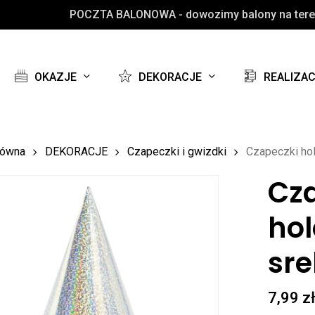
POCZTA BALONOWA - dowozimy balony na teren
Koszyk
OKAZJE
DEKORACJE
REALIZA
łówna
DEKORACJE
Czapeczki i gwizdki
Czapeczki hol
Cz
hol
sre
7,99
z