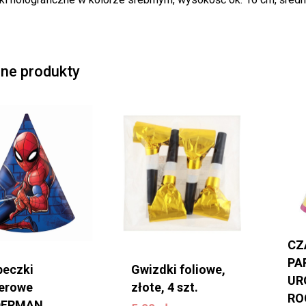
Bra
ne produkty
CZ
PA
peczki
Gwizdki foliowe,
UR
ierowe
złote, 4 szt.
5,99
zł
RO
DERMAN