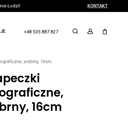
ie Łodzi!
KONTAKT
Close
Cart
search
account
CJE
+48 535 887 827
ograficzne, srebrny, 16cm
apeczki
ograficzne,
brny, 16cm
ł