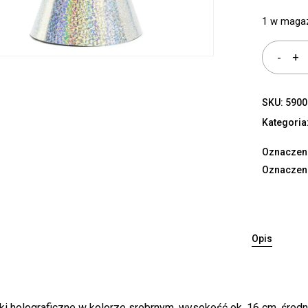
1 w maga
SKU:
5900
Kategoria
Oznaczen
Oznaczen
Opis
i holograficzne w kolorze srebrnym, wysokość ok. 16 cm, średnica