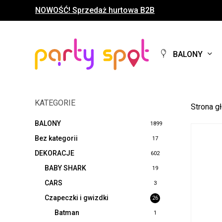
Skip
NOWOŚĆ! Sprzedaż hurtowa B2B
to
main
content
BALONY
KATEGORIE
Strona g
BALONY
1899
Bez kategorii
17
DEKORACJE
602
BABY SHARK
19
CARS
3
Czapeczki i gwizdki
26
Batman
1