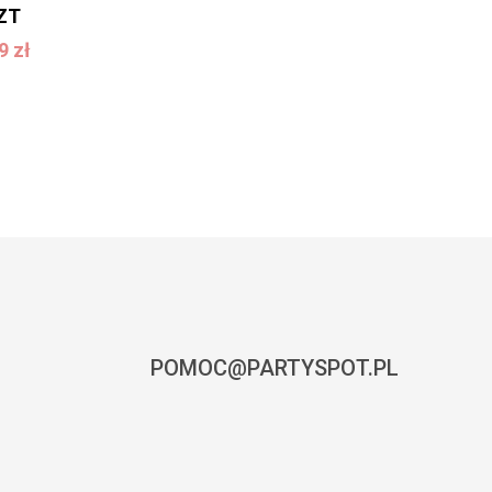
ZT
,99
zł
99
zł
POMOC@PARTYSPOT.PL