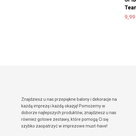
Team
9,9
9,9
Znajdziesz u nas przepiękne balony i dekoracje na
każdą imprezę i każdą okazję! Pomożemy w
doborze najlepszych produktów, znajdziesz u nas
również gotowe zestawy, które pomogą Ci się
szybko zaopatrzyć w imprezowe must-have!