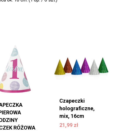
k produktów w koszyku.
WRÓĆ DO SKLEPU
Czapeczki
APECZKA
holograficzne,
PIEROWA
mix, 16cm
21,99
zł
ODZINY
21,99
zł
CZEK RÓŻOWA