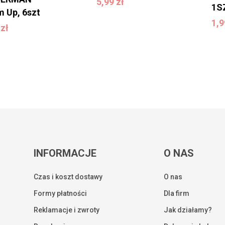
5,99
zł
1S
1
 Up, 6szt
9
zł
1,
9
zł
INFORMACJE
O NAS
Czas i koszt dostawy
O nas
Formy płatności
Dla firm
Reklamacje i zwroty
Jak działamy?