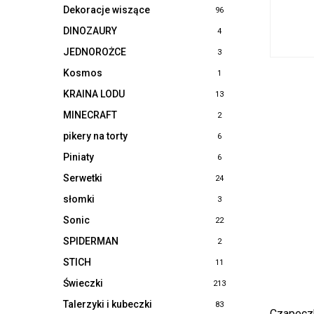
Dekoracje wiszące
96
DINOZAURY
4
JEDNOROŻCE
3
Kosmos
1
KRAINA LODU
13
MINECRAFT
2
pikery na torty
6
Piniaty
6
Serwetki
24
słomki
3
Sonic
22
SPIDERMAN
2
STICH
11
Świeczki
213
Talerzyki i kubeczki
83
Czapeczk