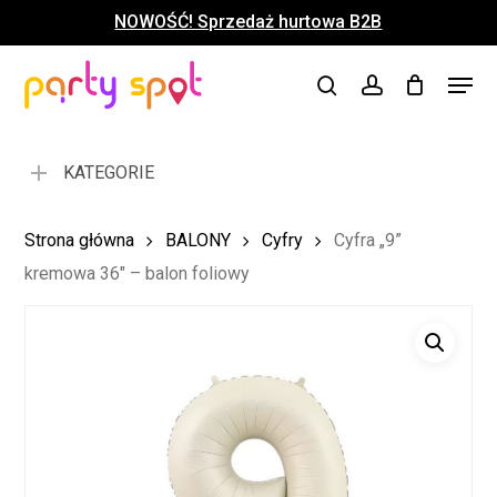
Skip
NOWOŚĆ! Sprzedaż hurtowa B2B
to
Close
Koszyk
Cart
main
Close
Menu
content
search
account
Menu
KATEGORIE
Strona główna
BALONY
Cyfry
Cyfra „9”
kremowa 36″ – balon foliowy