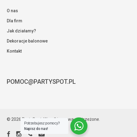
O nas
Dla firm
Jak działamy?
Dekoracje balonowe
Kontakt
POMOC@PARTYSPOT.PL
Kwota:
0,00
zł
© 2026 PartySpot. Wszelkie prawa zastrzeżone.
Potrzebujesz pomocy?
ZOBACZ KOSZYK
ZAMÓWIENIE
Napisz do nas!
facebook
instagram
phone
email