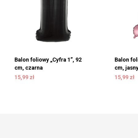
Balon foliowy „Cyfra 1”, 92
Balon fol
cm, czarna
cm, jasny
15,99
zł
15,99
zł
15,99
zł
15,99
zł