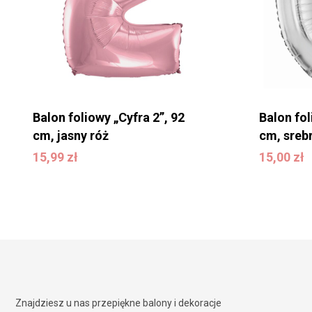
Balon foliowy „Cyfra 2”, 92
Balon fol
cm, jasny róż
cm, sreb
15,99
zł
15,00
zł
15,99
zł
15,00
zł
Znajdziesz u nas przepiękne balony i dekoracje