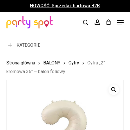
Skip
NOWOŚĆ! Sprzedaż hurtowa B2B
to
Close
Koszyk
Cart
main
Close
Menu
content
search
account
Menu
KATEGORIE
Strona główna
BALONY
Cyfry
Cyfra „2”
kremowa 36″ – balon foliowy