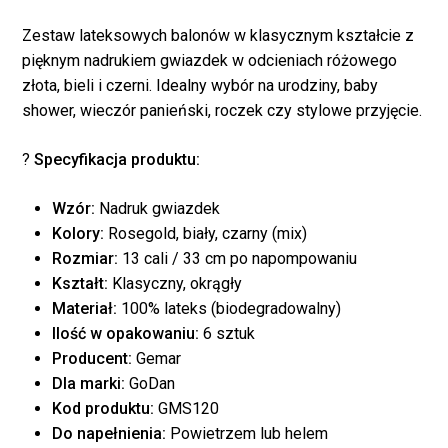
Zestaw lateksowych balonów w klasycznym kształcie z
pięknym nadrukiem gwiazdek w odcieniach różowego
złota, bieli i czerni. Idealny wybór na urodziny, baby
shower, wieczór panieński, roczek czy stylowe przyjęcie.
?
Specyfikacja produktu:
Wzór:
Nadruk gwiazdek
Kolory:
Rosegold, biały, czarny (mix)
Rozmiar:
13 cali / 33 cm po napompowaniu
Kształt:
Klasyczny, okrągły
Materiał:
100% lateks (biodegradowalny)
Ilość w opakowaniu:
6 sztuk
Producent:
Gemar
Dla marki:
GoDan
Kod produktu:
GMS120
Brak produktów w
Do napełnienia:
Powietrzem lub helem