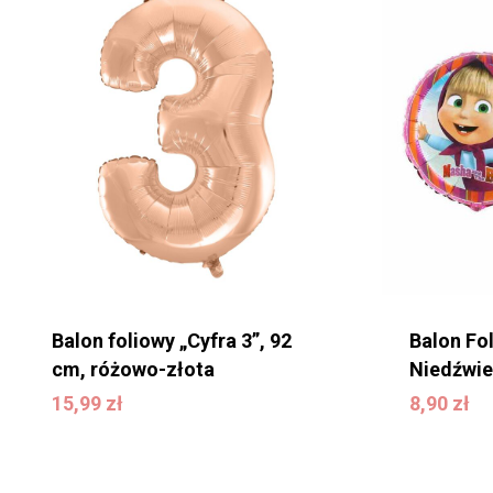
Balon foliowy „Cyfra 3”, 92
Balon Fo
cm, różowo-złota
Niedźwie
15,99
zł
15,99
zł
8,90
zł
8,90
zł