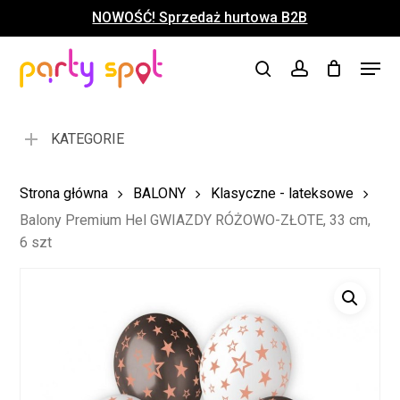
Skip
NOWOŚĆ! Sprzedaż hurtowa B2B
to
Close
Koszyk
Cart
main
Close
Menu
content
search
account
Menu
KATEGORIE
Strona główna
BALONY
Klasyczne - lateksowe
Balony Premium Hel GWIAZDY RÓŻOWO-ZŁOTE, 33 cm,
6 szt