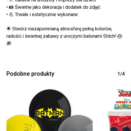
WRÓĆ DO SKLEPU
• 📸 Świetne jako dekoracja i dodatek do zdjęć
• 💪 Trwałe i estetycznie wykonane
🌟 Stwórz niezapomnianą atmosferę pełną kolorów,
radości i świetnej zabawy z uroczymi balonami Stitch! 🎂
🎁
Podobne produkty
1/4