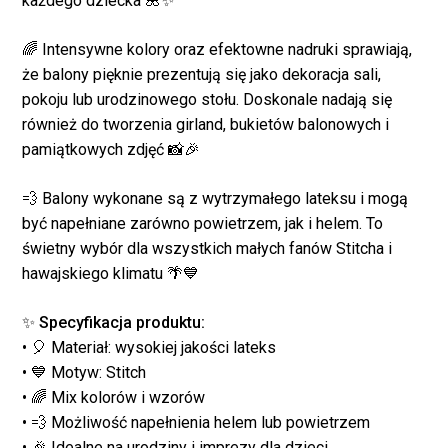
każdego dziecka 🌺✨
🌈 Intensywne kolory oraz efektowne nadruki sprawiają,
że balony pięknie prezentują się jako dekoracja sali,
pokoju lub urodzinowego stołu. Doskonale nadają się
również do tworzenia girland, bukietów balonowych i
pamiątkowych zdjęć 📸🎉
💨 Balony wykonane są z wytrzymałego lateksu i mogą
być napełniane zarówno powietrzem, jak i helem. To
świetny wybór dla wszystkich małych fanów Stitcha i
hawajskiego klimatu 🌴💙
✨
Specyfikacja produktu:
• 🎈 Materiał: wysokiej jakości lateks
Brak produktów w
• 💙 Motyw: Stitch
koszyku.
• 🌈 Mix kolorów i wzorów
• 💨 Możliwość napełnienia helem lub powietrzem
• 🎉 Idealne na urodziny i imprezy dla dzieci