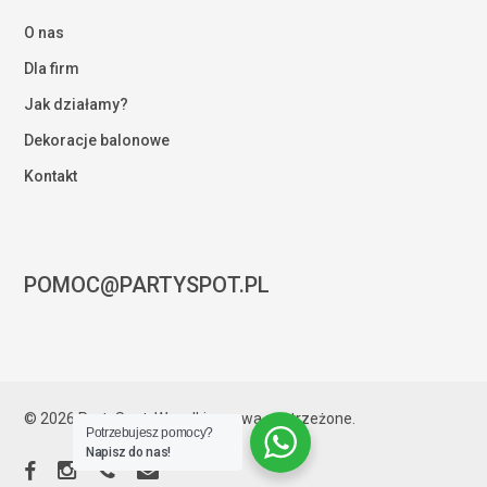
O nas
Dla firm
Jak działamy?
Dekoracje balonowe
Kontakt
POMOC@PARTYSPOT.PL
Kwota:
0,00
zł
© 2026 PartySpot. Wszelkie prawa zastrzeżone.
Potrzebujesz pomocy?
ZOBACZ KOSZYK
ZAMÓWIENIE
Napisz do nas!
facebook
instagram
phone
email