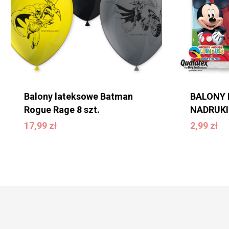
Balony lateksowe Batman
BALONY 
Rogue Rage 8 szt.
NADRUKIE
17,99
zł
17,99
zł
2,99
zł
2,99
zł