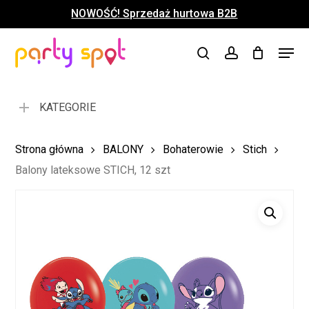
Skip
NOWOŚĆ! Sprzedaż hurtowa B2B
to
Close
Koszyk
Cart
main
Close
Menu
content
search
account
Menu
KATEGORIE
Strona główna
BALONY
Bohaterowie
Stich
Balony lateksowe STICH, 12 szt