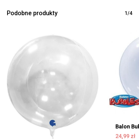
Podobne produkty
1/4
Balon Bu
24,99
zł
24,99
zł