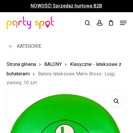
Skip
NOWOŚĆ! Sprzedaż hurtowa B2B
to
Close
Koszyk
Cart
main
Close
Menu
content
search
account
Menu
KATEGORIE
Strona główna
BALONY
Klasyczne - lateksowe z
bohaterami
Balony lateksowe Mario Bross- Luigi,
zielony, 10 szt