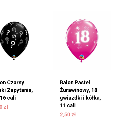
lon Czarny
Balon Pastel
ki Zapytania,
Żurawinowy, 18
16 cali
gwiazdki i kółka,
,50
zł
11 cali
50
zł
2,50
zł
2,50
zł