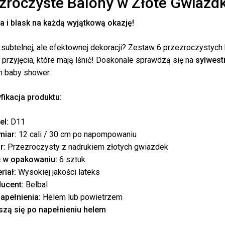
zroczyste Balony w Złote Gwiazdki
a i blask na każdą wyjątkową okazję!
subtelnej, ale efektownej dekoracji? Zestaw 6 przezroczystych
 przyjęcia, które mają lśnić! Doskonale sprawdzą się na
sylwest
 baby shower.
fikacja produktu:
el:
D11
iar:
12 cali / 30 cm po napompowaniu
r:
Przezroczysty z nadrukiem złotych gwiazdek
ć w opakowaniu:
6 sztuk
riał:
Wysokiej jakości lateks
ucent:
Belbal
Bra
apełnienia:
Helem lub powietrzem
zą się po napełnieniu helem