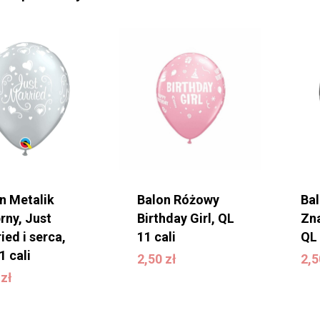
n Metalik
Balon Różowy
Ba
rny, Just
Birthday Girl, QL
Zna
ied i serca,
11 cali
QL 
2,50
zł
2
1 cali
2,50
zł
2,
0
zł
0
zł