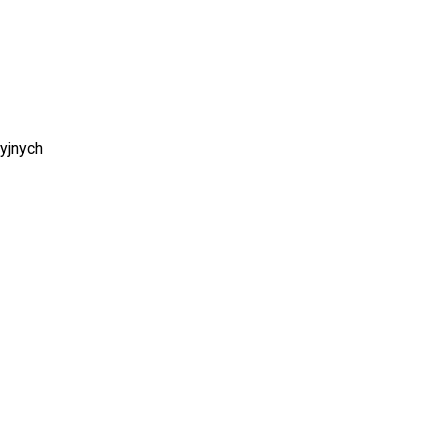
WRÓĆ DO SKLEPU
yjnych