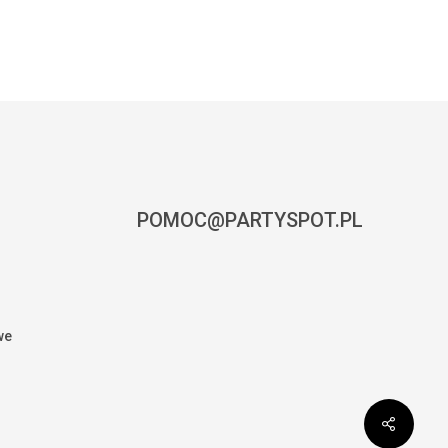
POMOC@PARTYSPOT.PL
we
0,00
zł
CZ KOSZYK
ZAMÓWIENIE