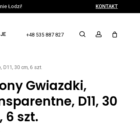
ie Łodzi!
KONTAKT
Close
Cart
search
account
CJE
+48 535 887 827
, D11, 30 cm, 6 szt.
ony Gwiazdki,
nsparentne, D11, 30
 6 szt.
ł