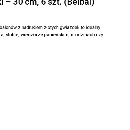
 – 30 cm, 6 szt. (Belbal)
 balonów z nadrukiem złotych gwiazdek to idealny
ra, ślubie, wieczorze panieńskim, urodzinach
czy
k produktów w koszyku.