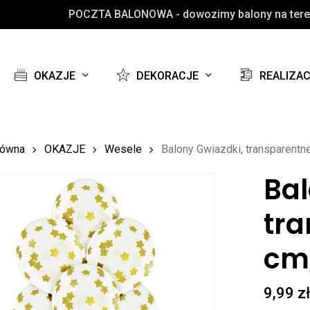
POCZTA BALONOWA - dowozimy balony na teren
Koszyk
OKAZJE
DEKORACJE
REALIZA
łówna
OKAZJE
Wesele
Balony Gwiazdki, transparentne
Bal
tra
cm,
9,99
z