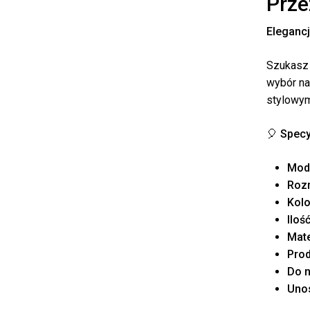
Prze
Elegancj
Szukasz 
wybór na
stylowym
🎈
Specy
Mod
Rozm
Kolo
Iloś
Mate
Prod
Do n
Unos