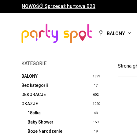
Skip
NOWOŚĆ! Sprzedaż hurtowa B2B
to
main
content
BALONY
KATEGORIE
Strona g
BALONY
1899
Bez kategorii
17
DEKORACJE
602
OKAZJE
1020
18stka
43
Baby Shower
159
Boże Narodzenie
19