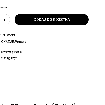
zynie
DODAJ DO KOSZYKA
391059991
:
OKAZJE
,
Wesele
ie wewnętrzne:
ie magazynu: