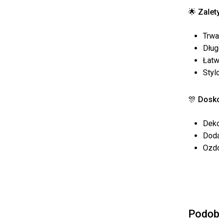
🌟
Zalet
Trwa
Dług
Łatw
Styl
🎊
Dosko
Deko
Doda
Ozdo
Podob