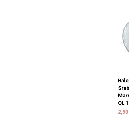
Balo
Sreb
Marr
QL 1
2,5
2,5