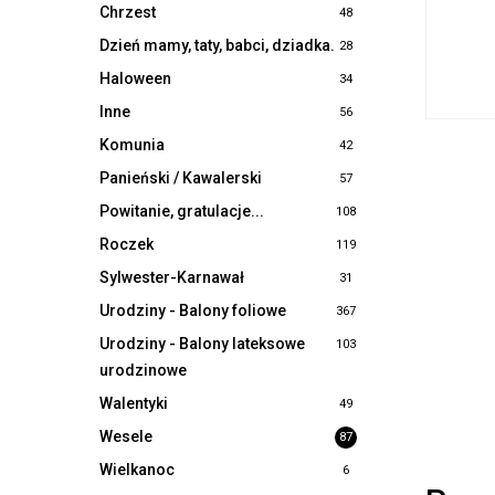
Chrzest
48
Dzień mamy, taty, babci, dziadka.
28
Haloween
34
Inne
56
Komunia
42
Panieński / Kawalerski
57
Powitanie, gratulacje...
108
Roczek
119
Sylwester-Karnawał
31
Urodziny - Balony foliowe
367
Urodziny - Balony lateksowe
103
urodzinowe
Walentyki
49
Wesele
87
Wielkanoc
6