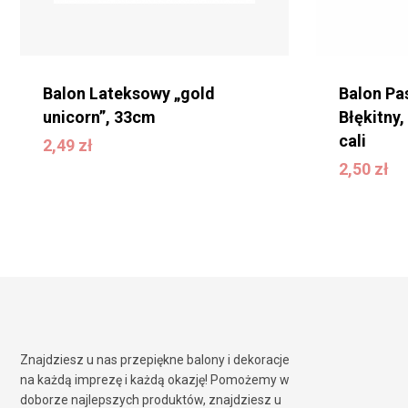
Balon Lateksowy „gold
Balon Pa
unicorn”, 33cm
Błękitny,
cali
2,49
zł
2,49
zł
2,50
zł
2,50
zł
Znajdziesz u nas przepiękne balony i dekoracje
na każdą imprezę i każdą okazję! Pomożemy w
doborze najlepszych produktów, znajdziesz u