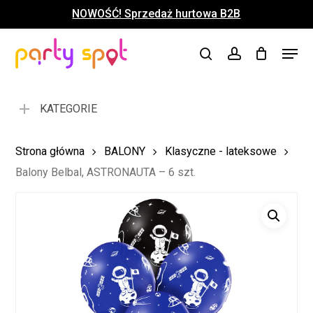
Skip
NOWOŚĆ! Sprzedaż hurtowa B2B
to
Close
Koszyk
Cart
main
Close
Menu
content
search
account
Menu
KATEGORIE
Strona główna
BALONY
Klasyczne - lateksowe
Balony Belbal, ASTRONAUTA – 6 szt.