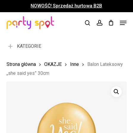
Skip
NOWOŚĆ! Sprzedaż hurtowa B2B
to
Close
Koszyk
Cart
main
Close
Menu
content
search
account
Menu
KATEGORIE
Strona główna
OKAZJE
Inne
Balon Lateksowy
„she said yes” 30cm