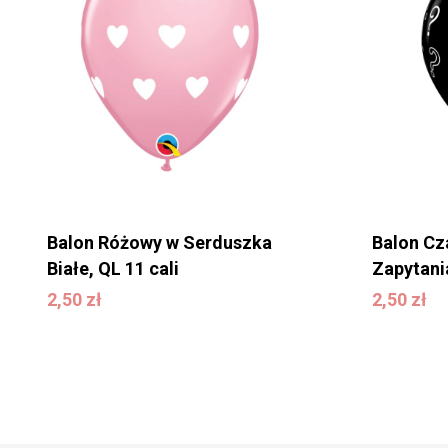
Balon Różowy w Serduszka
Balon Cz
Białe, QL 11 cali
Zapytania
2,50
zł
2,50
zł
2,50
zł
2,50
zł