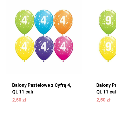
koszyku.
WRÓĆ DO SKLEPU
Balony Pastelowe z Cyfrą 4,
Balony P
QL 11 cali
QL 11 cal
2,50
zł
2,50
zł
2,50
zł
2,50
zł