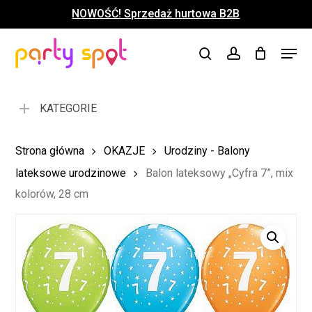
Skip
NOWOŚĆ! Sprzedaż hurtowa B2B
to
Close
Koszyk
Cart
main
Close
Menu
content
search
account
Menu
KATEGORIE
Strona główna
OKAZJE
Urodziny - Balony
lateksowe urodzinowe
Balon lateksowy „Cyfra 7”, mix
kolorów, 28 cm