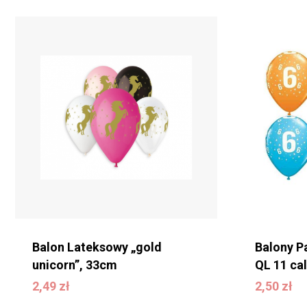
Brak produktów w
koszyku.
WRÓĆ DO SKLEPU
Balon Lateksowy „gold
Balony P
unicorn”, 33cm
QL 11 cal
2,49
zł
2,50
zł
2,49
zł
2,50
zł