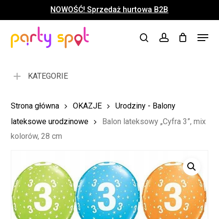
Skip
NOWOŚĆ! Sprzedaż hurtowa B2B
to
Close
Koszyk
Cart
main
Close
Menu
content
search
account
Menu
KATEGORIE
Strona główna
OKAZJE
Urodziny - Balony
lateksowe urodzinowe
Balon lateksowy „Cyfra 3”, mix
kolorów, 28 cm