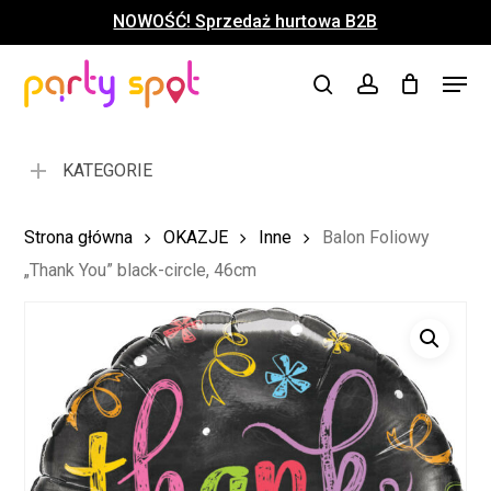
Skip
NOWOŚĆ! Sprzedaż hurtowa B2B
to
Close
Koszyk
Cart
main
Close
Menu
content
search
account
Menu
KATEGORIE
Strona główna
OKAZJE
Inne
Balon Foliowy
„Thank You” black-circle, 46cm