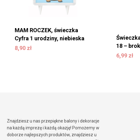
MAM ROCZEK, świeczka
Świeczka
Cyfra 1 urodziny, niebieska
18 – bro
8,90
zł
8,90
zł
6,99
zł
6,99
zł
Znajdziesz u nas przepiękne balony i dekoracje
na każdą imprezę i każdą okazję! Pomożemy w
doborze najlepszych produktów, znajdziesz u