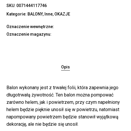
SKU:
0071444117746
Kategorie:
BALONY
,
Inne
,
OKAZJE
Oznaczenie wewnętrzne:
Oznaczenie magazynu:
Opis
Balon wykonany jest z trwałej folii, która zapewnia jego
długotrwałą żywotność. Ten balon można pompować
Brak produktów w
zarówno helem, jak i powietrzem, przy czym napełniony
koszyku.
helem będzie pięknie unosił się w powietrzu, natomiast
napompowany powietrzem będzie stanowił wyjątkową
dekorację, ale nie będzie się unosił.
WRÓĆ DO SKLEPU