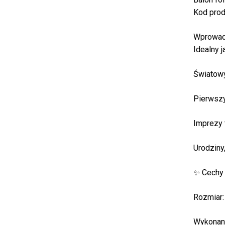
Kod prod
Wprowadź
Idealny j
Światowy
Pierwsz
Imprezy 
Urodziny
✨ Cechy 
Rozmiar:
Wykonany 