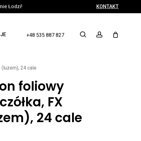
ie Łodzi!
KONTAKT
Close
Cart
search
account
CJE
+48 535 887 827
 (luzem), 24 cale
on foliowy
czółka, FX
zem), 24 cale
ł