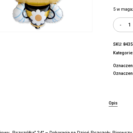
5 w maga
SKU:
8435
Kategorie
Oznaczen
Oznaczen
Opis
liowy „Pszczółka” 24″ – Dekoracja na Dzień Pszczoły, Pierwsz