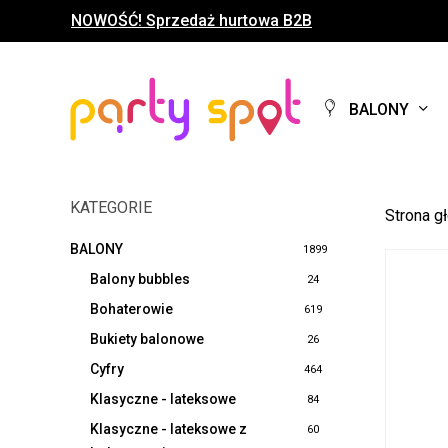
Skip
NOWOŚĆ! Sprzedaż hurtowa B2B
to
main
content
BALONY
KATEGORIE
Strona g
BALONY
1899
Balony bubbles
24
Bohaterowie
619
Bukiety balonowe
26
Cyfry
464
Klasyczne - lateksowe
84
Klasyczne - lateksowe z
60