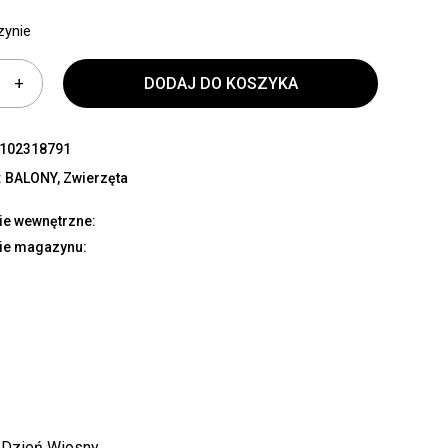
zynie
DODAJ DO KOSZYKA
102318791
:
BALONY
,
Zwierzęta
ie wewnętrzne:
ie magazynu:
y Dzień Wiosny