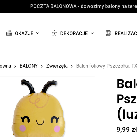
POCZTA BALONOWA - dowozimy balony na teren
Koszyk
OKAZJE
DEKORACJE
REALIZA
łówna
BALONY
Zwierzęta
Balon foliowy Pszczółka, FX
Bal
Psz
(lu
9,99
z