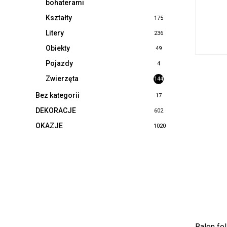
bohaterami
Kształty
175
Litery
236
Obiekty
49
Pojazdy
4
Zwierzęta
144
Bez kategorii
17
DEKORACJE
602
OKAZJE
1020
Balon fo