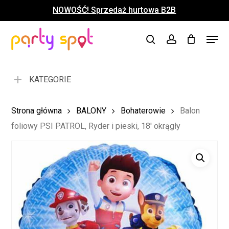
Skip
NOWOŚĆ! Sprzedaż hurtowa B2B
to
Close
Koszyk
Cart
main
Close
Menu
content
search
account
Menu
KATEGORIE
Strona główna
BALONY
Bohaterowie
Balon
foliowy PSI PATROL, Ryder i pieski, 18′ okrągły