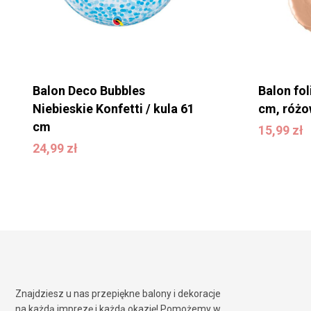
Balon Deco Bubbles
Balon fol
Niebieskie Konfetti / kula 61
cm, różo
cm
15,99
zł
15,99
zł
24,99
zł
24,99
zł
Znajdziesz u nas przepiękne balony i dekoracje
na każdą imprezę i każdą okazję! Pomożemy w