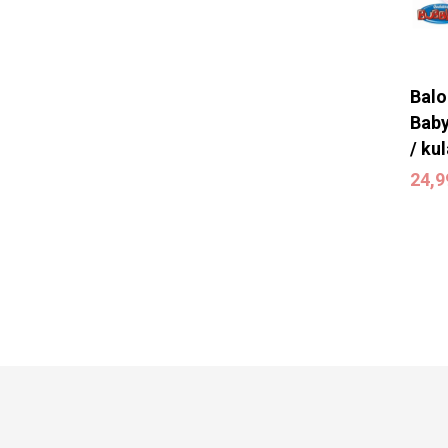
Balo
Baby
/ ku
24,
24,