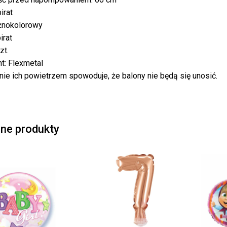
irat
óżnokolorowy
Bra
irat
zt.
t: Flexmetal
nie ich powietrzem spowoduje, że balony nie będą się unosić.
ne produkty