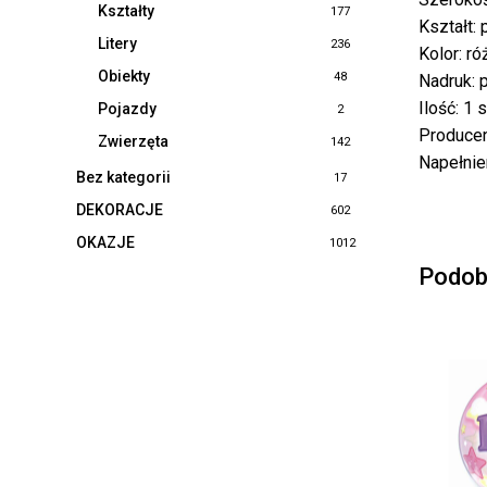
Kształty
177
Kształt: p
Litery
236
Kolor: r
Obiekty
48
Nadruk: p
Ilość: 1 s
Pojazdy
2
Producen
Zwierzęta
142
Napełnie
Bez kategorii
17
DEKORACJE
602
OKAZJE
1012
Podob