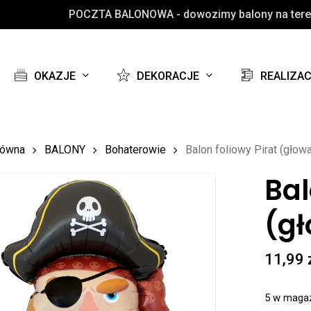
POCZTA BALONOWA - dowozimy balony na teren
Koszyk
OKAZJE
DEKORACJE
REALIZA
łówna
BALONY
Bohaterowie
Balon foliowy Pirat (głow
Bal
(gł
11,99
5 w maga