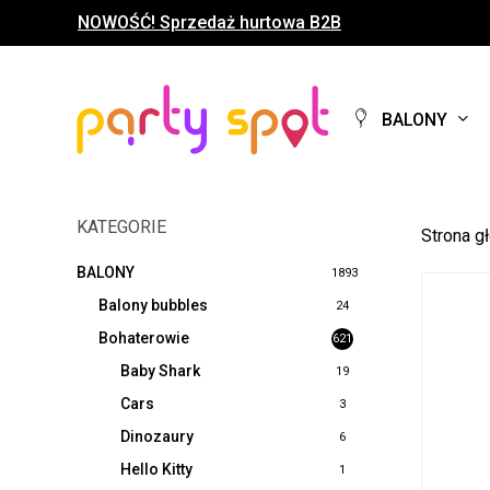
Skip
NOWOŚĆ! Sprzedaż hurtowa B2B
to
main
content
BALONY
KATEGORIE
Strona g
BALONY
1893
Balony bubbles
24
Bohaterowie
621
Baby Shark
19
Cars
3
Dinozaury
6
Hello Kitty
1