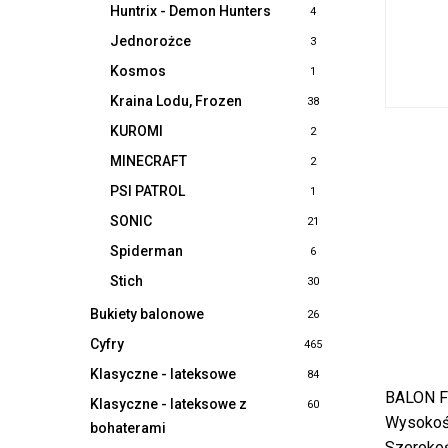
Huntrix - Demon Hunters
4
Jednorożce
3
Kosmos
1
Kraina Lodu, Frozen
38
KUROMI
2
MINECRAFT
2
PSI PATROL
1
SONIC
21
Spiderman
6
Stich
30
Bukiety balonowe
26
Cyfry
465
Klasyczne - lateksowe
84
BALON F
Klasyczne - lateksowe z
60
Wysokoś
bohaterami
Szeroko