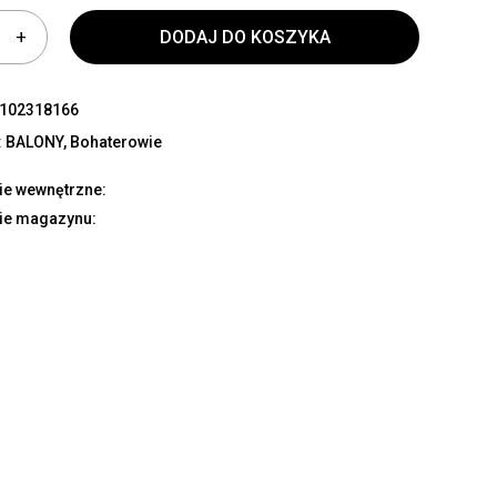
DODAJ DO KOSZYKA
102318166
:
BALONY
,
Bohaterowie
ie wewnętrzne:
ie magazynu: