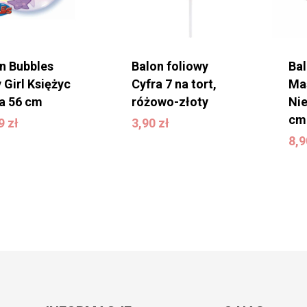
n Bubbles
Balon foliowy
Ba
 Girl Księżyc
Cyfra 7 na tort,
Ma
la 56 cm
różowo-złoty
Ni
99
zł
3,90
zł
cm
99
zł
3,90
zł
8
8,