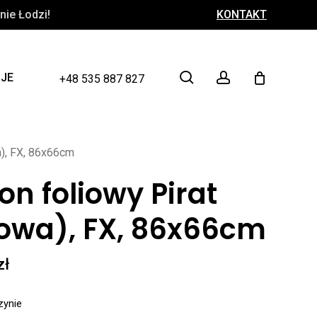
ie Łodzi!
KONTAKT
Close
Cart
search
account
CJE
+48 535 887 827
a), FX, 86x66cm
on foliowy Pirat
owa), FX, 86x66cm
zł
zynie