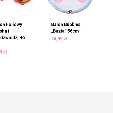
lon Foliowy
Balon Bubbles
sha i
„Buzia” 56cm
24,99
zł
edźwiedź, 46
24,99
zł
,90
zł
90
zł