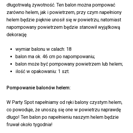
długotrwałą żywotność. Ten balon można pompować
zarówno helem, jak i powietrzem, przy czym napełniony
helem będzie pięknie unosił się w powietrzu, natomiast
napompowany powietrzem będzie stanowił wyjątkową
dekorację.
wymiar balonu w calach: 18
balon ma ok. 46 cm po napompowaniu;
balon może być pompowany powietrzem lub helem;
ilość w opakowaniu: 1 szt.
Pompowanie balonów helem:
Brak produktów w
W Party Spot napełniamy od ręki balony czystym helem,
koszyku.
co powoduje, że unoszą się one w powietrzu naprawdę
długo! Ten balon po napełnieniu naszym helem będzie
fruwał około tygodnia!
WRÓĆ DO SKLEPU