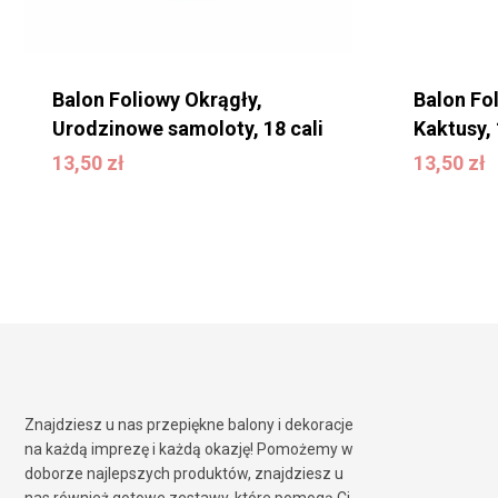
Balon Foliowy Okrągły,
Balon Fo
Urodzinowe samoloty, 18 cali
Kaktusy, 
13,50
zł
13,50
zł
13,50
zł
13,50
zł
Znajdziesz u nas przepiękne balony i dekoracje
na każdą imprezę i każdą okazję! Pomożemy w
doborze najlepszych produktów, znajdziesz u