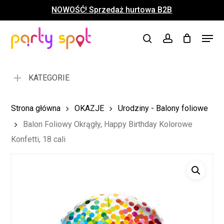
Skip
NOWOŚĆ! Sprzedaż hurtowa B2B
to
Close
Koszyk
Cart
main
Close
Menu
content
search
account
Menu
KATEGORIE
Strona główna
OKAZJE
Urodziny - Balony foliowe
Balon Foliowy Okrągły, Happy Birthday Kolorowe
Konfetti, 18 cali