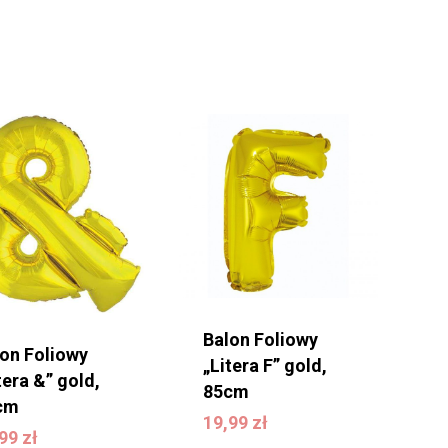
Balon Foliowy
lon Foliowy
„Litera F” gold,
tera &” gold,
85cm
19,99
zł
cm
9,99
zł
19,99
zł
,99
zł