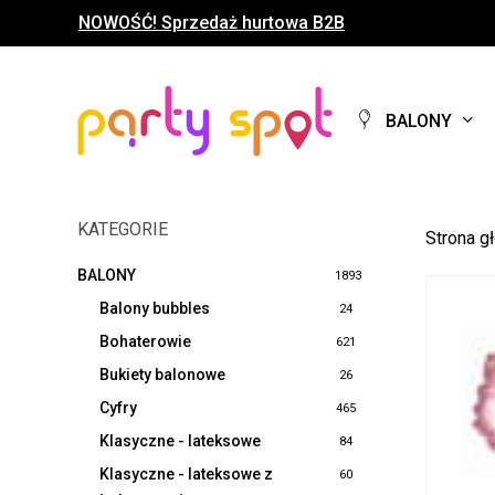
Skip
NOWOŚĆ! Sprzedaż hurtowa B2B
to
main
content
BALONY
KATEGORIE
Strona g
BALONY
1893
Balony bubbles
24
Bohaterowie
621
Bukiety balonowe
26
Cyfry
465
Klasyczne - lateksowe
84
Klasyczne - lateksowe z
60