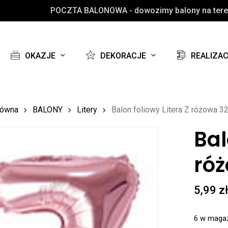
POCZTA BALONOWA - dowozimy balony na teren
Koszyk
OKAZJE
DEKORACJE
REALIZA
łówna
BALONY
Litery
Balon foliowy Litera Z różowa 32
Bal
ró
5,99
z
6 w maga