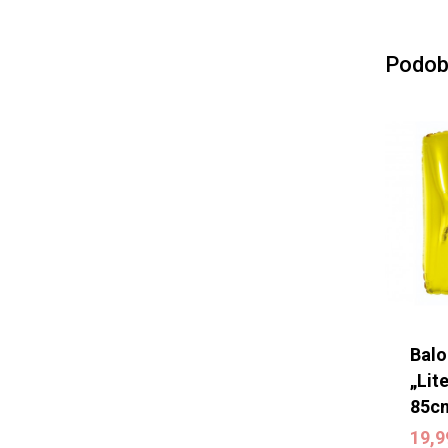
Podob
Balo
„Lit
85c
19,
19,