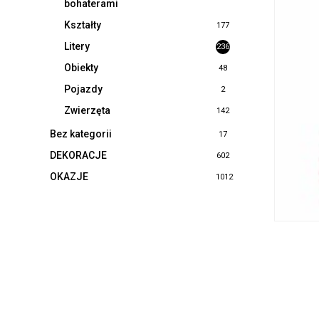
bohaterami
Kształty
177
Litery
236
Obiekty
48
Pojazdy
2
Zwierzęta
142
Bez kategorii
17
DEKORACJE
602
OKAZJE
1012