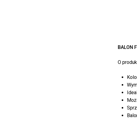
BALON F
O produkc
Kolo
Wymi
Idea
Możl
Sprz
Balo