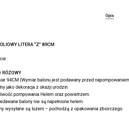
Opis
OLIOWY LITERA ”Z” 89CM
Bra
ie :
r
RÓŻOWY
ar 94CM (Wymiar balonu jest podawany przed napompowaniem
lny jako dekoracja z okazji urodzin.
iwość pompowania Helem oraz powietrzem.
edawane balony nie są napełnione helem.
ny wysyłane są luzem – pochodzą z opakowania zbiorczego.