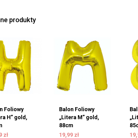
ne produkty
n Foliowy
Balon Foliowy
Ba
era H” gold,
„Litera M” gold,
„Li
m
88cm
85
99
zł
19,99
zł
1
99
zł
19,99
zł
19