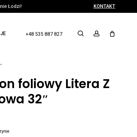
ie Łodzi!
KONTAKT
Close
Cart
search
account
CJE
+48 535 887 827
″
on foliowy Litera Z
żowa 32″
ł
zynie