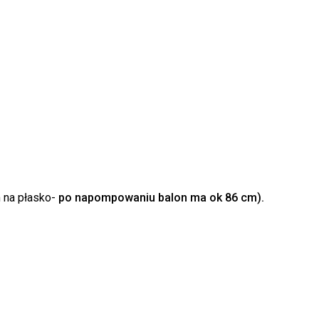
k produktów w koszyku.
WRÓĆ DO SKLEPU
 na płasko-
po napompowaniu balon ma ok 86 cm).