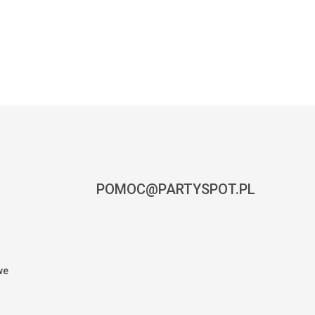
POMOC@PARTYSPOT.PL
we
0,00
zł