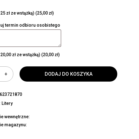
25 zł ze wstążką)
(25,00 zł)
uj termin odbioru osobistego
20,00 zł ze wstążką)
(20,00 zł)
DODAJ DO KOSZYKA
623721870
:
Litery
ie wewnętrzne:
ie magazynu: