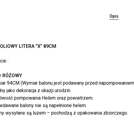
Opis
OLIOWY LITERA ”X” 89CM
Bra
ie :
r
RÓŻOWY
ar 94CM (Wymiar balonu jest podawany przed napompowaniem
lny jako dekoracja z okazji urodzin.
iwość pompowania Helem oraz powietrzem.
edawane balony nie są napełnione helem.
ny wysyłane są luzem – pochodzą z opakowania zbiorczego.