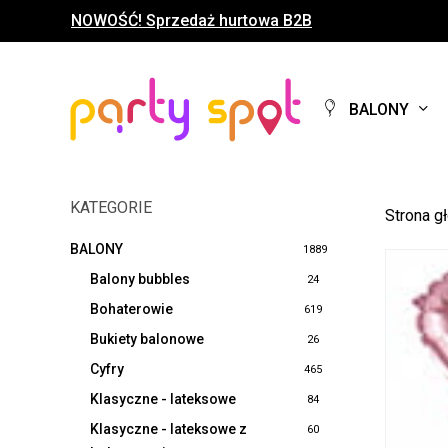
Skip
NOWOŚĆ! Sprzedaż hurtowa B2B
to
main
content
BALONY
KATEGORIE
Strona g
BALONY
1889
Balony bubbles
24
Bohaterowie
619
Bukiety balonowe
26
Cyfry
465
Klasyczne - lateksowe
84
Klasyczne - lateksowe z
60