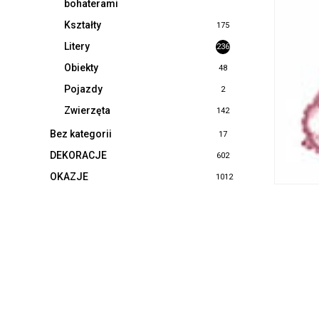
bohaterami
Kształty
175
Litery
236
Obiekty
48
Pojazdy
2
Zwierzęta
142
Bez kategorii
17
DEKORACJE
602
OKAZJE
1012