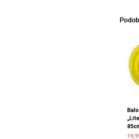
Podob
Balo
„Lit
85c
19,
19,