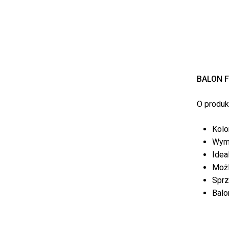
BALON F
O produkc
Kolo
Wymi
Idea
Możl
Sprz
Balo