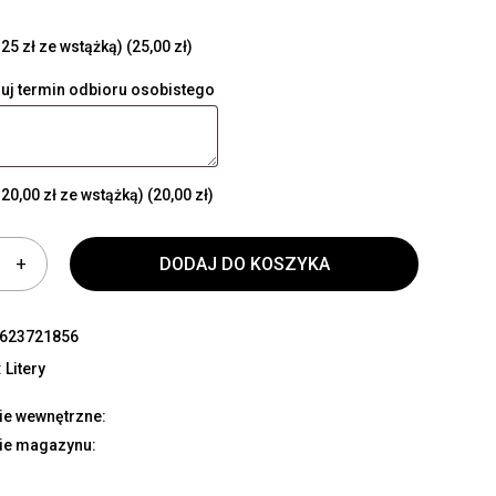
25 zł ze wstążką)
(25,00 zł)
uj termin odbioru osobistego
20,00 zł ze wstążką)
(20,00 zł)
DODAJ DO KOSZYKA
623721856
:
Litery
ie wewnętrzne:
ie magazynu: