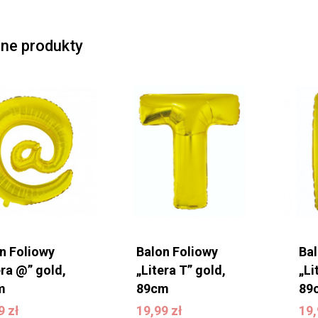
ne produkty
n Foliowy
Balon Foliowy
Ba
era @” gold,
„Litera T” gold,
„Li
m
89cm
89
99
zł
19,99
zł
1
99
zł
19,99
zł
19