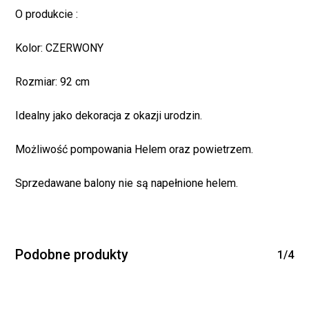
O produkcie :
Kolor: CZERWONY
Rozmiar: 92 cm
Idealny jako dekoracja z okazji urodzin.
Brak produktów w
Możliwość pompowania Helem oraz powietrzem.
koszyku.
Sprzedawane balony nie są napełnione helem.
WRÓĆ DO SKLEPU
Podobne produkty
1/4