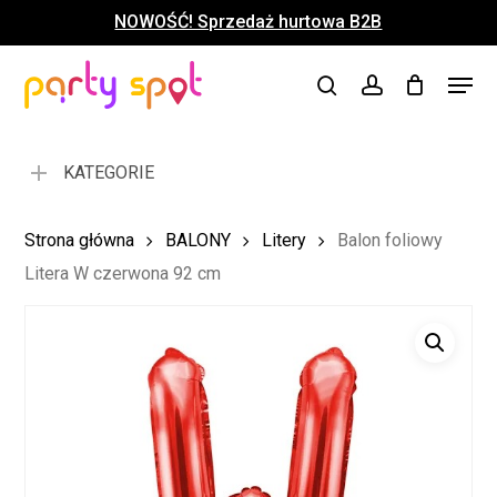
Skip
NOWOŚĆ! Sprzedaż hurtowa B2B
to
Close
Koszyk
Cart
main
Close
Menu
content
search
account
Menu
KATEGORIE
Strona główna
BALONY
Litery
Balon foliowy
Litera W czerwona 92 cm