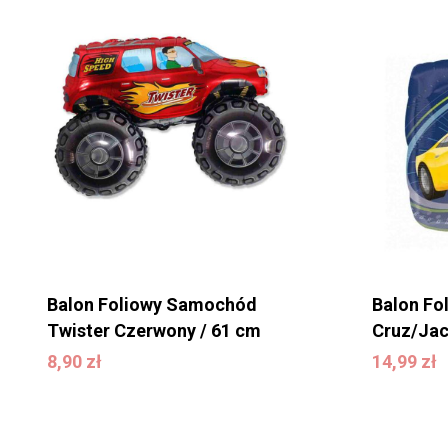
Balon Foliowy Samochód
Balon Fo
Twister Czerwony / 61 cm
Cruz/Jac
14,99
zł
8,90
zł
14,99
zł
8,90
zł