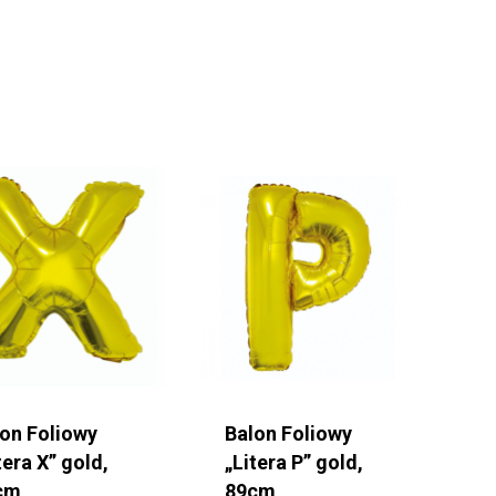
lon Foliowy
Balon Foliowy
tera X” gold,
„Litera P” gold,
cm
89cm