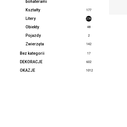
bohaterami
Kształty
177
Litery
236
Obiekty
48
Pojazdy
2
Zwierzęta
142
Bez kategorii
17
DEKORACJE
602
OKAZJE
1012