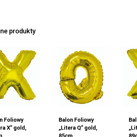
ne produkty
n Foliowy
Balon Foliowy
Ba
era X” gold,
„Litera Q” gold,
„Li
m
85cm
89