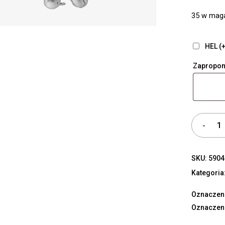
35 w mag
HEL (+
Zapropon
SKU:
5904
Kategoria
Oznaczeni
Oznaczen