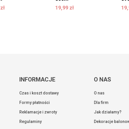
9
zł
19,99
zł
1
9
zł
19,99
zł
19
INFORMACJE
O NAS
Czas i koszt dostawy
O nas
Formy płatności
Dla firm
Reklamacje i zwroty
Jak działamy?
Regulaminy
Dekoracje balono
Kwota: