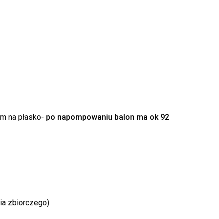
k produktów w koszyku.
m na płasko-
po napompowaniu balon ma ok 92
WRÓĆ DO SKLEPU
ia zbiorczego)