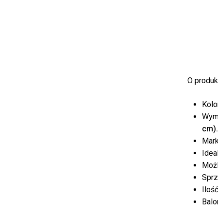
O produkc
Kolor
Wymi
cm).
Mark
Idea
Możl
Sprz
Ilość
Balo