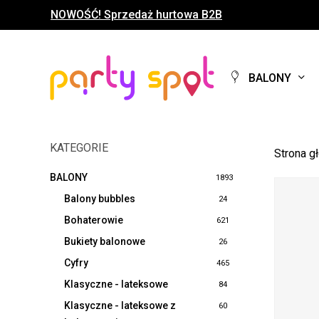
Skip
NOWOŚĆ! Sprzedaż hurtowa B2B
to
main
content
BALONY
KATEGORIE
Strona g
BALONY
1893
Balony bubbles
24
Bohaterowie
621
Bukiety balonowe
26
Cyfry
465
Klasyczne - lateksowe
84
Klasyczne - lateksowe z
60