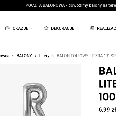
POCZTA BALONOWA - dowozimy balony na teren
Koszyk
OKAZJE
DEKORACJE
REALIZA
łówna
BALONY
Litery
BALON FOLIOWY LITERA ”R” SR
BA
LIT
10
6,99
z