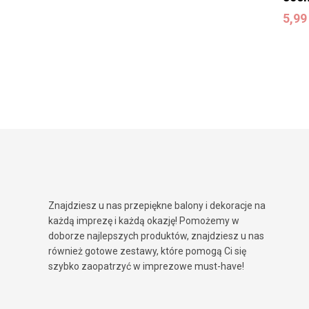
5,9
5,9
Znajdziesz u nas przepiękne balony i dekoracje na
każdą imprezę i każdą okazję! Pomożemy w
doborze najlepszych produktów, znajdziesz u nas
również gotowe zestawy, które pomogą Ci się
szybko zaopatrzyć w imprezowe must-have!