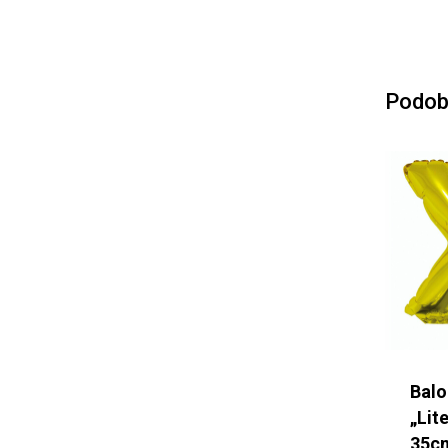
Podob
Balo
„Lit
35c