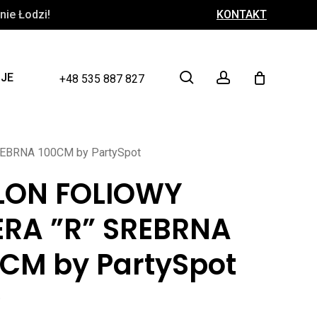
ie Łodzi!
KONTAKT
Close
Cart
search
account
CJE
+48 535 887 827
EBRNA 100CM by PartySpot
LON FOLIOWY
ERA ”R” SREBRNA
0CM by PartySpot
ł