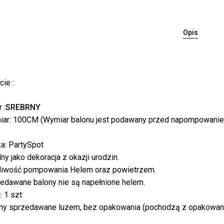
Opis
ie :
Bra
 :
SREBRNY
ar: 100CM (Wymiar balonu jest podawany przed napompowanie
a: PartySpot
lny jako dekoracja z okazji urodzin.
iwość pompowania Helem oraz powietrzem.
edawane balony nie są napełnione helem.
: 1 szt
ny sprzedawane luzem, bez opakowania (pochodzą z opakowan