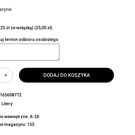
azynie
25 zł ze wstążką)
(25,00 zł)
uj termin odbioru osobistego
DODAJ DO KOSZYKA
165608772
:
Litery
e wewnętrzne: A-26
ie magazynu: 155