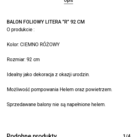
Opis
BALON FOLIOWY LITERA ”R” 92 CM
O produkcie :
Kolor: CIEMNO RÓŻOWY
Rozmiar: 92 cm
Idealny jako dekoracja z okazji urodzin.
Brak produktów w
Możliwość pompowania Helem oraz powietrzem.
koszyku.
Sprzedawane balony nie są napełnione helem.
WRÓĆ DO SKLEPU
Podobne produkty
1/4