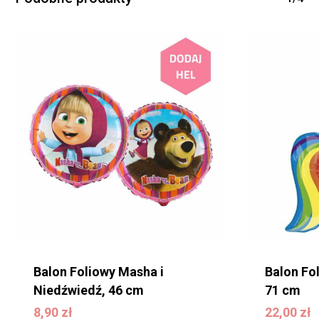
Balon Foliowy Masha i
Balon Fol
Niedźwiedź, 46 cm
71 cm
22,00
zł
8,90
zł
22,00
zł