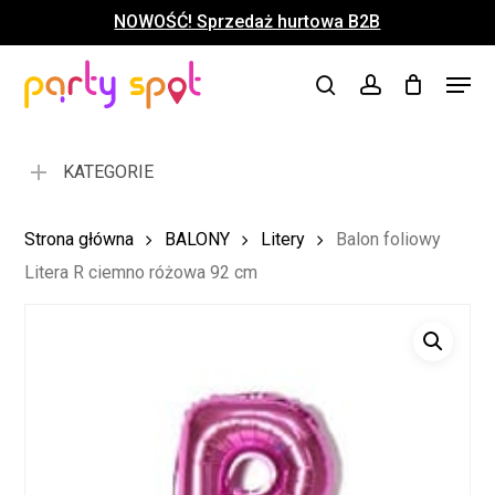
Skip
NOWOŚĆ! Sprzedaż hurtowa B2B
to
Close
Koszyk
Cart
main
Close
Menu
content
search
account
Menu
KATEGORIE
Strona główna
BALONY
Litery
Balon foliowy
Litera R ciemno różowa 92 cm