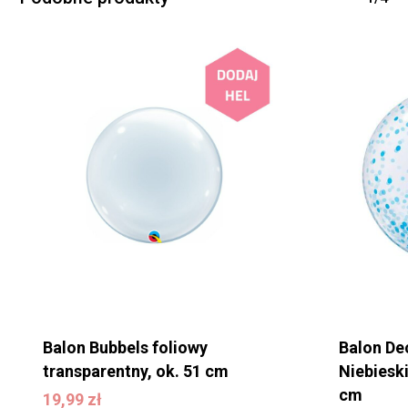
Balon Bubbels foliowy
Balon De
transparentny, ok. 51 cm
Niebieski
cm
19,99
zł
19,99
zł