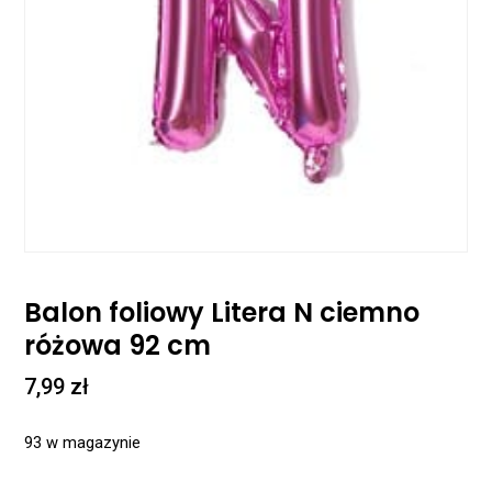
Balon foliowy Litera N ciemno
różowa 92 cm
7,99
zł
93 w magazynie