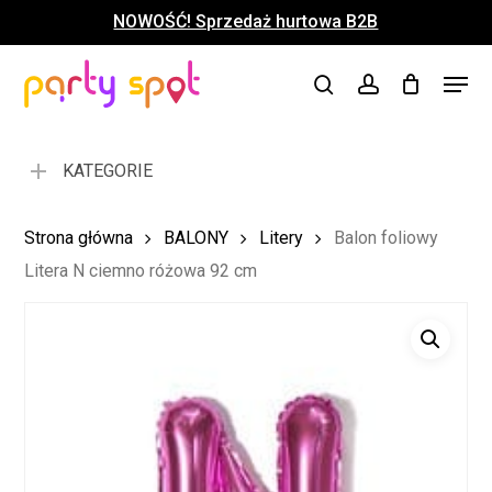
Skip
NOWOŚĆ! Sprzedaż hurtowa B2B
to
Close
Koszyk
Cart
main
Close
Menu
content
search
account
Menu
KATEGORIE
Strona główna
BALONY
Litery
Balon foliowy
Litera N ciemno różowa 92 cm