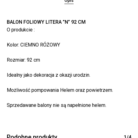
Opis
BALON FOLIOWY LITERA ”N” 92 CM
O produkcie :
Kolor: CIEMNO RÓŻOWY
Rozmiar: 92 cm
Idealny jako dekoracja z okazji urodzin.
Brak produktów w
koszyku.
Możliwość pompowania Helem oraz powietrzem.
Sprzedawane balony nie są napełnione helem.
WRÓĆ DO SKLEPU
Podobne produkty
1/4