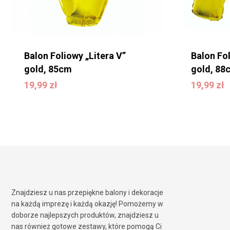
Balon Foliowy „Litera V”
Balon Fo
gold, 85cm
gold, 88
19,99
zł
19,99
zł
19,99
zł
19,99
zł
Znajdziesz u nas przepiękne balony i dekoracje
na każdą imprezę i każdą okazję! Pomożemy w
doborze najlepszych produktów, znajdziesz u
nas również gotowe zestawy, które pomogą Ci