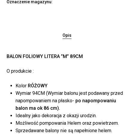
Oznaczenie magazynu:
Opis
BALON FOLIOWY LITERA ”M” 89CM
O produkcie :
Kolor
RÓŻOWY
Wymiar 94CM (Wymiar balonu jest podawany przed
Brak produktów w
napompowaniem na płasko-
po napompowaniu
koszyku.
balon ma ok 86 cm).
Idealny jako dekoracja z okazji urodzin.
Możliwość pompowania Helem oraz powietrzem.
WRÓĆ DO SKLEPU
Sprzedawane balony nie są napełnione helem.