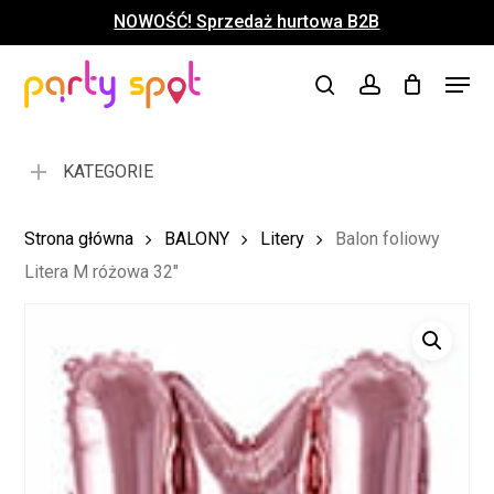
Skip
NOWOŚĆ! Sprzedaż hurtowa B2B
to
Close
Koszyk
Cart
main
Close
Menu
content
search
account
Menu
KATEGORIE
Strona główna
BALONY
Litery
Balon foliowy
Litera M różowa 32″