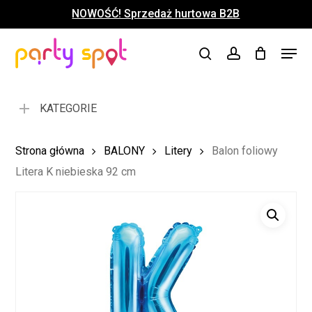
Skip
NOWOŚĆ! Sprzedaż hurtowa B2B
to
Close
Koszyk
Cart
main
Close
Menu
content
search
account
Menu
KATEGORIE
Strona główna
BALONY
Litery
Balon foliowy
Litera K niebieska 92 cm