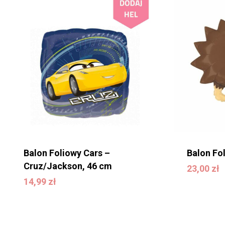
Balon Foliowy Cars –
Balon Fo
Cruz/Jackson, 46 cm
23,00
zł
23,00
zł
14,99
zł
14,99
zł