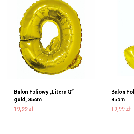
Balon Foliowy „Litera Q”
Balon Fol
gold, 85cm
85cm
19,99
zł
19,99
zł
19,99
zł
19,99
zł