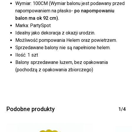
Wymiar: 100CM (Wymiar balonu jest podawany przed
napompowaniem na płasko-
po napompowaniu
balon ma ok 92 cm).
Marka: PartySpot
Idealny jako dekoracja z okazji urodzin.
Możliwość pompowania Helem oraz powietrzem.
Sprzedawane balony nie są napełnione helem.
Ilość: 1 szt
Brak produktów w
Balony sprzedawane luzem, bez opakowania
koszyku.
(pochodzą z opakowania zbiorczego)
WRÓĆ DO SKLEPU
Podobne produkty
1/4