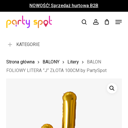
Skip
NOWOŚĆ! Sprzedaż hurtowa B2B
to
Close
Koszyk
Cart
main
Close
Menu
content
search
account
Menu
KATEGORIE
Strona główna
BALONY
Litery
BALON
FOLIOWY LITERA ”J” ZŁOTA 100CM by PartySpot