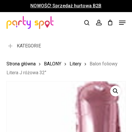
Skip
NOWOŚĆ! Sprzedaż hurtowa B2B
to
Close
Koszyk
Cart
main
Close
Menu
content
search
account
Menu
KATEGORIE
Strona główna
BALONY
Litery
Balon foliowy
Litera J różowa 32″