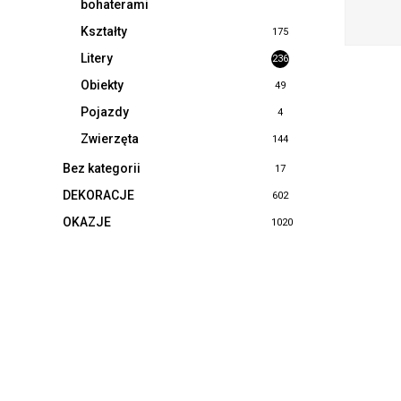
bohaterami
Kształty
175
Litery
236
Obiekty
49
Pojazdy
4
Zwierzęta
144
Bez kategorii
17
DEKORACJE
602
OKAZJE
1020