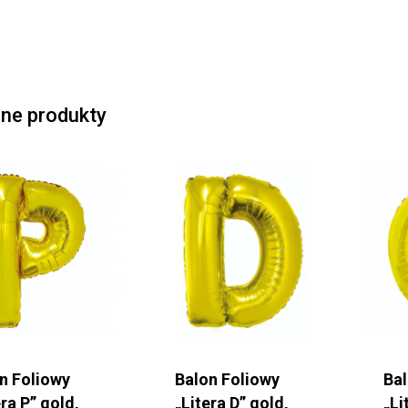
ne produkty
n Foliowy
Balon Foliowy
Ba
era P” gold,
„Litera D” gold,
„Li