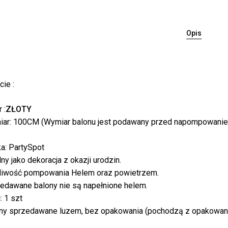
Opis
ie :
 :
ZŁOTY
Bra
ar: 100CM (Wymiar balonu jest podawany przed napompowanie
a: PartySpot
lny jako dekoracja z okazji urodzin.
iwość pompowania Helem oraz powietrzem.
edawane balony nie są napełnione helem.
: 1 szt
ny sprzedawane luzem, bez opakowania (pochodzą z opakowan