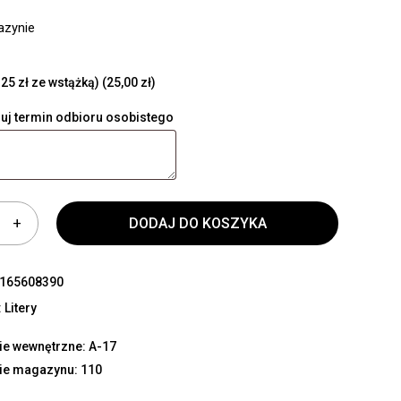
azynie
25 zł ze wstążką)
(25,00 zł)
uj termin odbioru osobistego
DODAJ DO KOSZYKA
165608390
:
Litery
e wewnętrzne: A-17
ie magazynu: 110