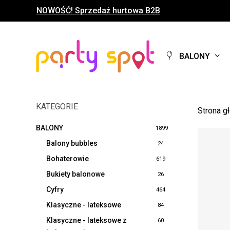
Skip
NOWOŚĆ! Sprzedaż hurtowa B2B
to
main
content
BALONY
KATEGORIE
Strona g
BALONY
1899
Balony bubbles
24
Bohaterowie
619
Bukiety balonowe
26
Cyfry
464
Klasyczne - lateksowe
84
Klasyczne - lateksowe z
60