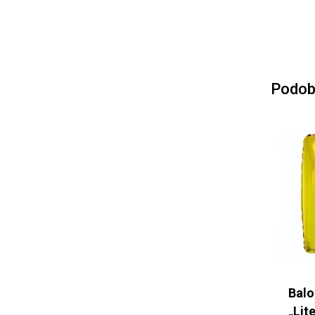
Podob
Balo
„Lit