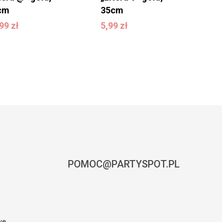
cm
35cm
9,99
zł
5,99
zł
,99
zł
5,99
zł
POMOC@PARTYSPOT.PL
we