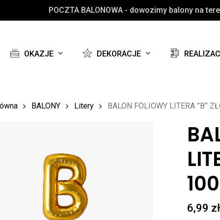
POCZTA BALONOWA - dowozimy balony na teren
Koszyk
OKAZJE
DEKORACJE
REALIZA
łówna
BALONY
Litery
BALON FOLIOWY LITERA ”B” ZŁ
BA
LIT
10
6,99
z