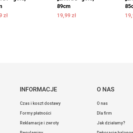
m
89cm
85
99
zł
19,99
zł
1
99
zł
19,99
zł
19
INFORMACJE
O NAS
Czas i koszt dostawy
O nas
Formy płatności
Dla firm
Reklamacje i zwroty
Jak działamy?
Regulaminy
Dekoracje balono