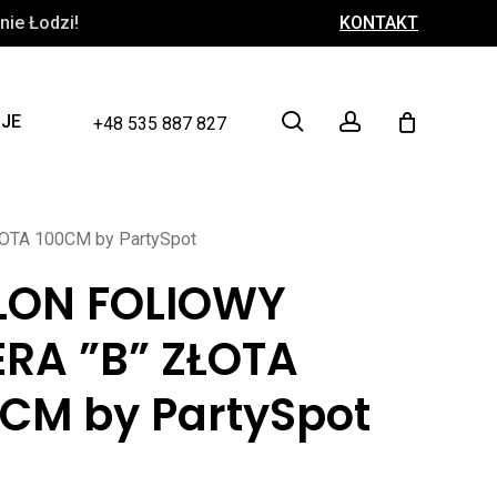
ie Łodzi!
KONTAKT
Close
Cart
search
account
CJE
+48 535 887 827
OTA 100CM by PartySpot
LON FOLIOWY
ERA ”B” ZŁOTA
0CM by PartySpot
ł