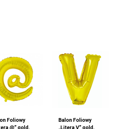
lon Foliowy
Balon Foliowy
tera @” gold,
„Litera V” gold,