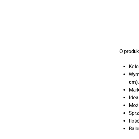
O produkc
Kolor
Wymi
cm).
Mark
Idea
Możl
Sprz
Ilość
Balo