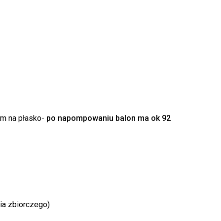
k produktów w koszyku.
m na płasko-
po napompowaniu balon ma ok 92
WRÓĆ DO SKLEPU
ia zbiorczego)