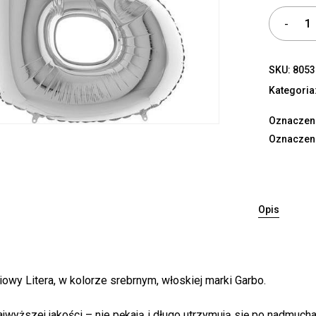
SKU:
8053
Kategoria
Oznaczen
Oznaczen
Opis
iowy Litera, w kolorze srebrnym, włoskiej marki Garbo.
ajwyższej jakości – nie pękają i długo utrzymują się po nadmuch