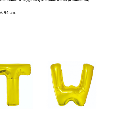
k produktów w koszyku.
k 94 cm.
WRÓĆ DO SKLEPU