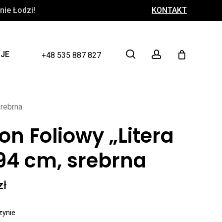
ie Łodzi!
KONTAKT
Close
Cart
search
account
CJE
+48 535 887 827
srebrna
on Foliowy „Litera
94 cm, srebrna
zł
zynie