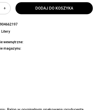
DODAJ DO KOSZYKA
904662197
:
Litery
ie wewnętrzne:
ie magazynu:
aniu. Balon w oryginalnym opakowaniu producenta,