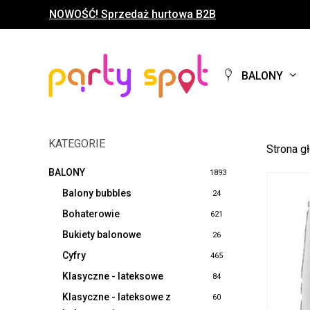
Skip
NOWOŚĆ! Sprzedaż hurtowa B2B
to
main
content
BALONY
KATEGORIE
Strona g
BALONY
1893
Balony bubbles
24
Bohaterowie
621
Bukiety balonowe
26
Cyfry
465
Klasyczne - lateksowe
84
Klasyczne - lateksowe z
60