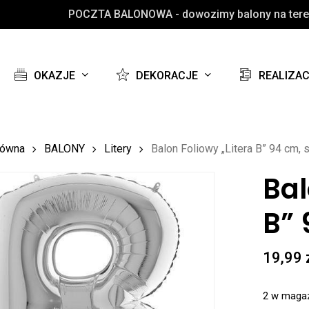
POCZTA BALONOWA - dowozimy balony na teren
Koszyk
OKAZJE
DEKORACJE
REALIZA
łówna
BALONY
Litery
Balon Foliowy „Litera B” 94 cm, 
Bal
B” 
19,99
2 w maga