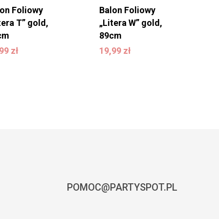
lon Foliowy
Balon Foliowy
tera T” gold,
„Litera W” gold,
cm
89cm
9,99
zł
19,99
zł
,99
zł
19,99
zł
POMOC@PARTYSPOT.PL