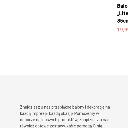
Balo
„Lit
85c
19,
19,
Znajdziesz u nas przepiękne balony i dekoracje na
każdą imprezę i każdą okazję! Pomożemy w
doborze najlepszych produktów, znajdziesz u nas
również gotowe zestawy, które pomogą Ci się