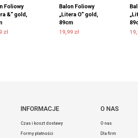
n Foliowy
Balon Foliowy
Ba
era &” gold,
„Litera O” gold,
„Li
m
89cm
89
99
zł
19,99
zł
1
99
zł
19,99
zł
19
INFORMACJE
O NAS
Czas i koszt dostawy
O nas
Formy płatności
Dla firm