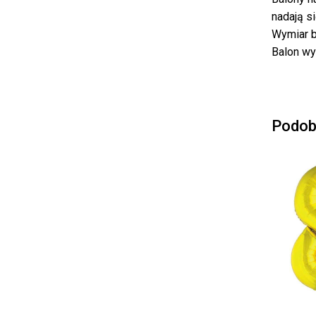
nadają s
Wymiar b
Balon w
Podob