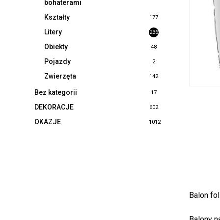
bohaterami
Kształty
177
Litery
236
Obiekty
48
Pojazdy
2
Zwierzęta
142
Bez kategorii
17
DEKORACJE
602
OKAZJE
1012
Balon fol
Balony n