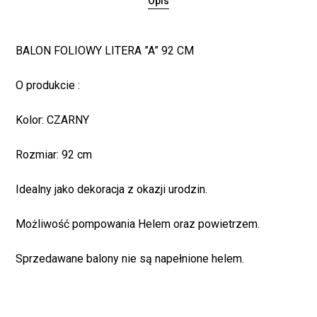
Opis
BALON FOLIOWY LITERA ”A” 92 CM
O produkcie :
Kolor: CZARNY
Rozmiar: 92 cm
Brak produktów w
Idealny jako dekoracja z okazji urodzin.
koszyku.
Możliwość pompowania Helem oraz powietrzem.
WRÓĆ DO SKLEPU
Sprzedawane balony nie są napełnione helem.