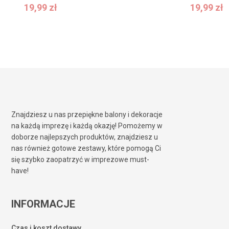
19,99
zł
19,99
zł
19,99
zł
19,99
zł
Znajdziesz u nas przepiękne balony i dekoracje
na każdą imprezę i każdą okazję! Pomożemy w
doborze najlepszych produktów, znajdziesz u
nas również gotowe zestawy, które pomogą Ci
się szybko zaopatrzyć w imprezowe must-
have!
INFORMACJE
Czas i koszt dostawy