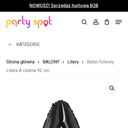
Skip
NOWOŚĆ! Sprzedaż hurtowa B2B
to
Close
Koszyk
Cart
main
Close
Menu
content
search
account
Menu
KATEGORIE
Strona główna
BALONY
Litery
Balon foliowy
Litera A czarna 92 cm