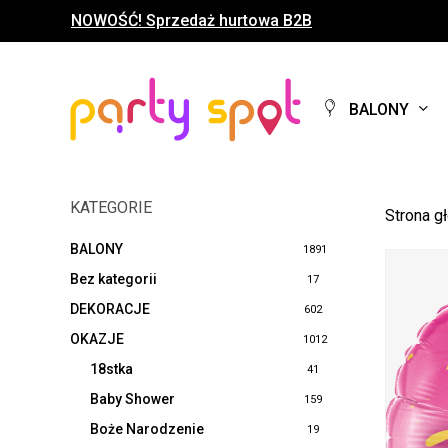
Skip
NOWOŚĆ! Sprzedaż hurtowa B2B
to
main
content
BALONY
KATEGORIE
Strona g
BALONY
1891
Bez kategorii
17
DEKORACJE
602
OKAZJE
1012
18stka
41
Baby Shower
159
Boże Narodzenie
19