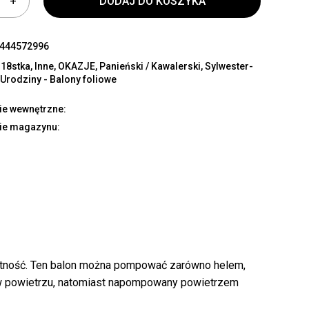
DODAJ DO KOSZYKA
444572996
:
18stka
,
Inne
,
OKAZJE
,
Panieński / Kawalerski
,
Sylwester-
,
Urodziny - Balony foliowe
ie wewnętrzne:
ie magazynu:
k produktów w koszyku.
WRÓĆ DO SKLEPU
ywotność. Ten balon można pompować zarówno helem,
ę w powietrzu, natomiast napompowany powietrzem