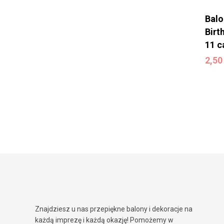
Bal
Birt
11 c
2,5
2,5
Znajdziesz u nas przepiękne balony i dekoracje na
każdą imprezę i każdą okazję! Pomożemy w