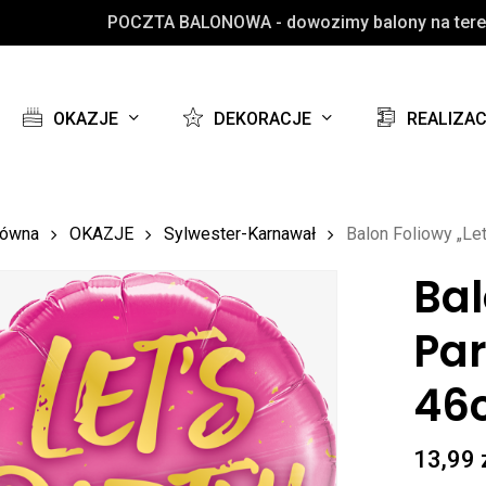
POCZTA BALONOWA - dowozimy balony na teren
Koszyk
OKAZJE
DEKORACJE
REALIZA
łówna
OKAZJE
Sylwester-Karnawał
Balon Foliowy „Let
Bal
Par
46
13,99