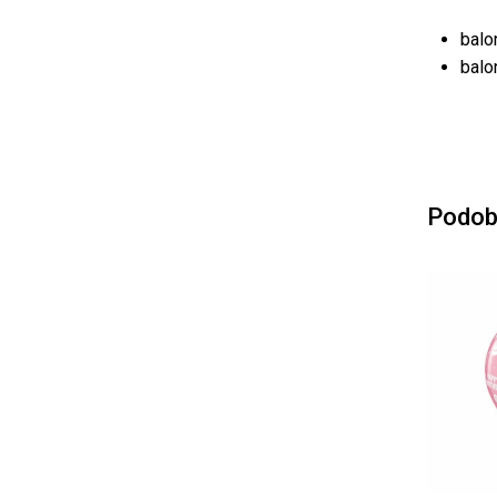
balo
balo
Podob