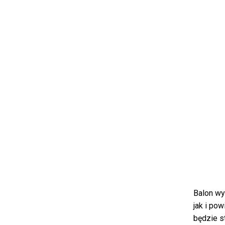
Balon wy
jak i po
będzie st