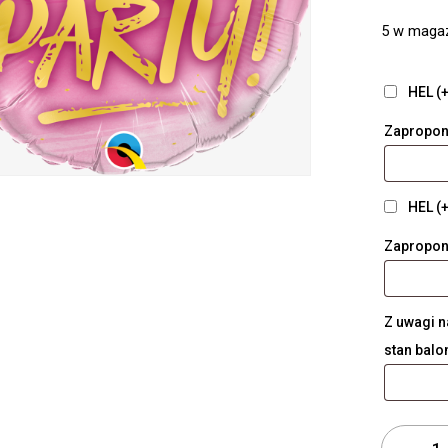
5 w maga
HEL (+
Zapropon
HEL (+
Zapropon
Z uwagi n
stan bal