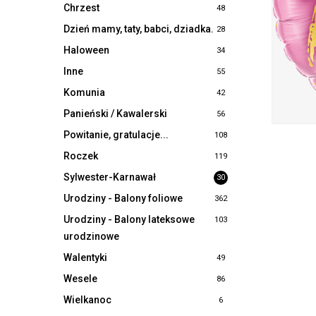
Chrzest
48
Dzień mamy, taty, babci, dziadka.
28
Haloween
34
Inne
55
Komunia
42
Panieński / Kawalerski
56
Powitanie, gratulacje...
108
Roczek
119
Sylwester-Karnawał
30
Urodziny - Balony foliowe
362
Urodziny - Balony lateksowe
103
urodzinowe
Walentyki
49
Wesele
86
Wielkanoc
6