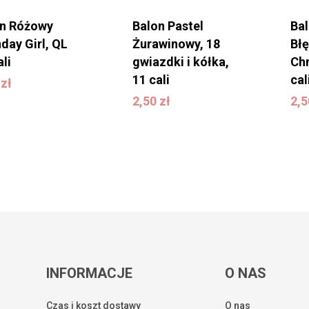
on Różowy
Balon Pastel
Bal
hday Girl, QL
Żurawinowy, 18
Błę
ali
gwiazdki i kółka,
Ch
0
zł
11 cali
cal
0
zł
2,50
zł
2
2,50
zł
2,
INFORMACJE
O NAS
Czas i koszt dostawy
O nas