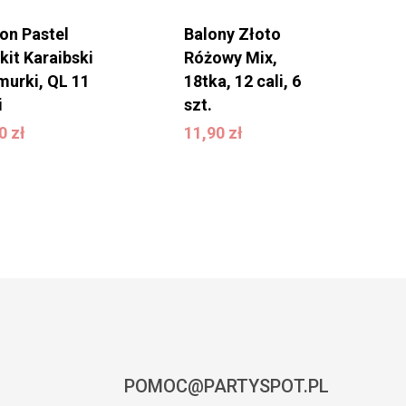
on Pastel
Balony Złoto
kit Karaibski
Różowy Mix,
murki, QL 11
18tka, 12 cali, 6
i
szt.
,50
zł
11,90
zł
50
zł
11,90
zł
POMOC@PARTYSPOT.PL