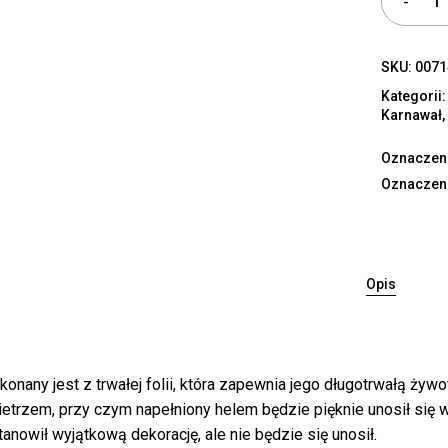
SKU:
0071
Kategorii
Karnawał
Oznaczen
Oznaczen
Bra
Opis
konany jest z trwałej folii, która zapewnia jego długotrwałą ż
wietrzem, przy czym napełniony helem będzie pięknie unosił si
anowił wyjątkową dekorację, ale nie będzie się unosił.