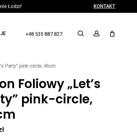
ie Łodzi!
KONTAKT
Close
Cart
search
account
CJE
+48 535 887 827
’s Party” pink-circle, 46cm
on Foliowy „Let’s
ty” pink-circle,
cm
zł