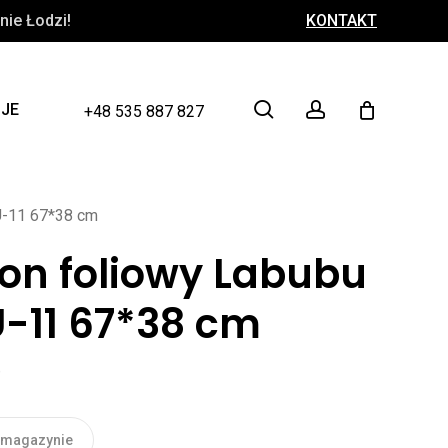
ie Łodzi!
KONTAKT
Close
Cart
search
account
CJE
+48 535 887 827
U-11 67*38 cm
on foliowy Labubu
-11 67*38 cm
ł
 magazynie