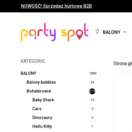
Skip
NOWOŚĆ! Sprzedaż hurtowa B2B
to
main
content
BALONY
KATEGORIE
Strona g
BALONY
1899
Balony bubbles
24
Bohaterowie
619
Baby Shark
19
Cars
3
Dinozaury
6
Hello Kitty
1