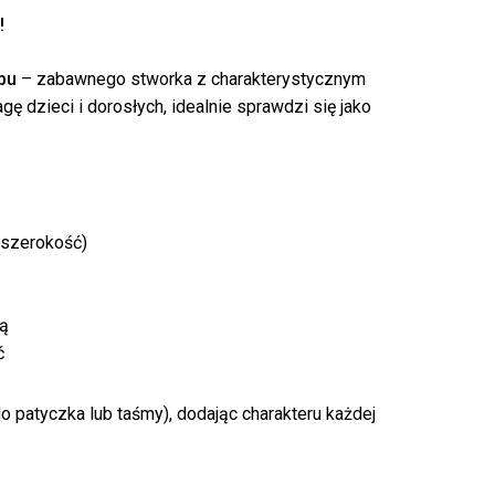
!
bu
– zabawnego stworka z charakterystycznym
 dzieci i dorosłych, idealnie sprawdzi się jako
k produktów w koszyku.
(szerokość)
WRÓĆ DO SKLEPU
ką
ć
o patyczka lub taśmy), dodając charakteru każdej