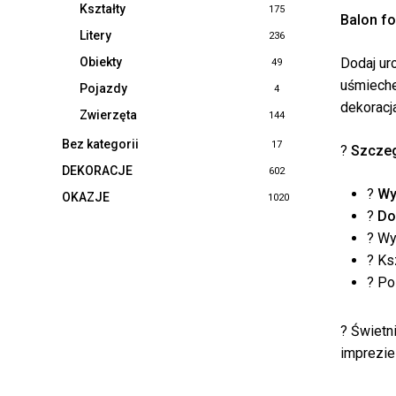
Kształty
175
Balon f
Litery
236
Dodaj ur
Obiekty
49
uśmieche
Pojazdy
4
dekoracja
Zwierzęta
144
Bez kategorii
17
?
Szczeg
DEKORACJE
602
?
Wy
OKAZJE
1020
?
Do
? Wy
? Ks
? Po
? Świetn
imprezie