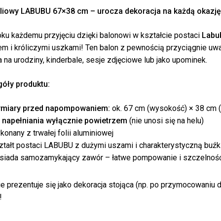
oliowy LABUBU 67×38 cm – urocza dekoracja na każdą okazję
oku każdemu przyjęciu dzięki balonowi w kształcie postaci
Labu
m i króliczymi uszkami! Ten balon z pewnością przyciągnie uwagę
 na urodziny, kinderbale, sesje zdjęciowe lub jako upominek.
óły produktu:
Bra
miary przed napompowaniem:
ok. 67 cm (wysokość) × 38 cm 
 napełniania wyłącznie powietrzem
(nie unosi się na helu)
konany z trwałej folii aluminiowej
ztałt postaci LABUBU z dużymi uszami i charakterystyczną buź
siada samozamykający zawór – łatwe pompowanie i szczelnoś
ie prezentuje się jako dekoracja stojąca (np. po przymocowaniu d
!