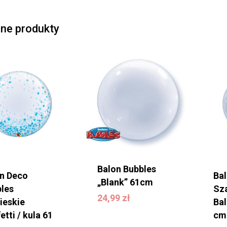
ne produkty
Balon Bubbles
n Deco
Ba
„Blank” 61cm
24,99
zł
les
Sz
24,99
zł
ieskie
Bal
etti / kula 61
cm
3