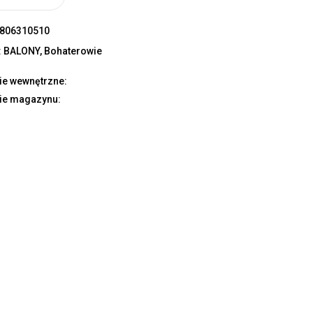
806310510
:
BALONY
,
Bohaterowie
ie wewnętrzne:
ie magazynu: