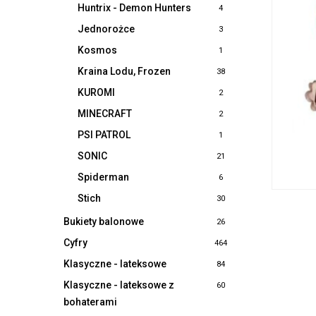
Huntrix - Demon Hunters
4
Jednorożce
3
Kosmos
1
Kraina Lodu, Frozen
38
KUROMI
2
MINECRAFT
2
PSI PATROL
1
SONIC
21
Spiderman
6
Stich
30
Bukiety balonowe
26
Cyfry
464
Klasyczne - lateksowe
84
Klasyczne - lateksowe z
60
bohaterami