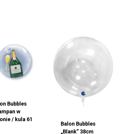
lon Bubbles
ampan w
onie / kula 61
Balon Bubbles
9,99
zł
„Blank” 38cm