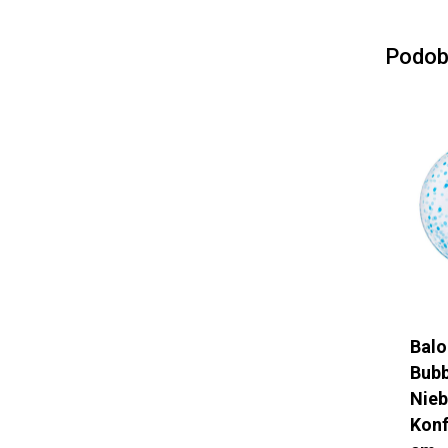
Podob
Balo
Bubb
Nieb
Konf