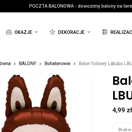
POCZTA BALONOWA - dowozimy balony na teren
Koszyk
OKAZJE
DEKORACJE
REALIZA
łówna
BALONY
Bohaterowie
Balon foliowy Labubu LB
Bal
LBU
4,99
z
Brak w