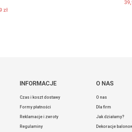
39
99
zł
99
zł
INFORMACJE
O NAS
Czas i koszt dostawy
O nas
Formy płatności
Dla firm
Reklamacje i zwroty
Jak działamy?
Regulaminy
Dekoracje balono