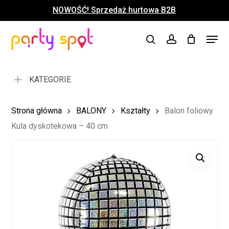
Skip
NOWOŚĆ! Sprzedaż hurtowa B2B
to
Close
Koszyk
Cart
main
Close
Menu
content
search
account
Menu
KATEGORIE
Strona główna
BALONY
Kształty
Balon foliowy
Kula dyskotekowa – 40 cm