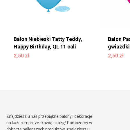
Balon Niebieski Tatty Teddy,
Balon Pa
Happy Birthday, QL 11 cali
gwiazdki 
2,50
zł
2,50
zł
2,50
zł
2,50
zł
Znajdziesz u nas przepiękne balony i dekoracje
na każdą imprezę i każdą okazję! Pomożemy w
doborze najlepszych produktów, znajdziesz u