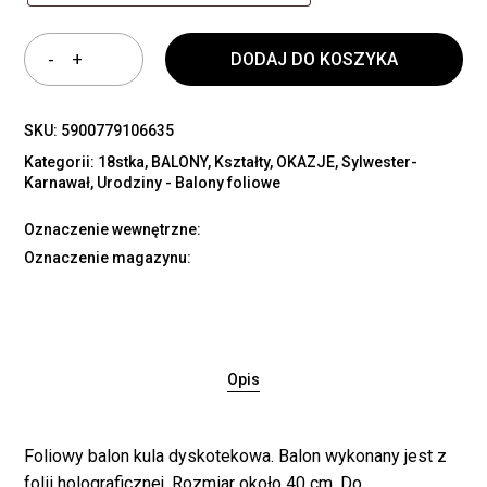
DODAJ DO KOSZYKA
SKU:
5900779106635
Kategorii:
18stka
,
BALONY
,
Kształty
,
OKAZJE
,
Sylwester-
Karnawał
,
Urodziny - Balony foliowe
Oznaczenie wewnętrzne:
Oznaczenie magazynu:
Opis
Foliowy balon kula dyskotekowa. Balon wykonany jest z
folii holograficznej. Rozmiar około 40 cm. Do