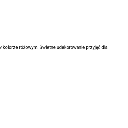
 w kolorze różowym. Świetne udekorowanie przyjęć dla
k produktów w koszyku.
WRÓĆ DO SKLEPU