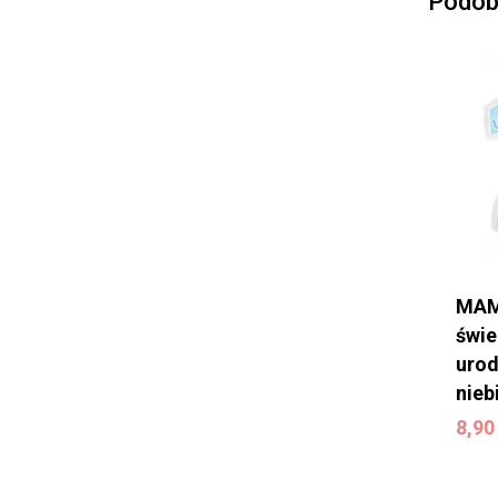
Podob
MAM
świe
urod
nieb
8,9
8,9