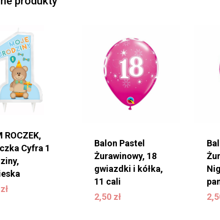
ne produkty
 ROCZEK,
Balon Pastel
Bal
czka Cyfra 1
Żurawinowy, 18
Żu
ziny,
gwiazdki i kółka,
Nig
ieska
0
zł
11 cali
pan
2,50
zł
2
0
zł
2,50
zł
2,