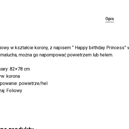
Opis
liowy w kształcie korony, z napisem ” Happy birthday Princess”
Bra
malucha, można go napompować powietrzem lub helem.
ary: 82×78 cm
w: korona
owanie: powietrze/hel
aj: Foliowy