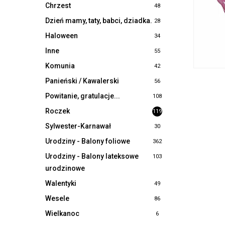
Chrzest
48
Dzień mamy, taty, babci, dziadka.
28
Haloween
34
Inne
55
Komunia
42
Panieński / Kawalerski
56
Powitanie, gratulacje...
108
Roczek
119
Sylwester-Karnawał
30
Urodziny - Balony foliowe
362
Urodziny - Balony lateksowe
103
urodzinowe
Walentyki
49
Wesele
86
Wielkanoc
6