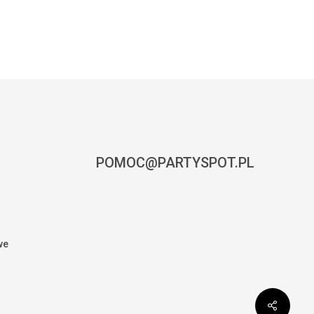
POMOC@PARTYSPOT.PL
we
0,00
zł
CZ KOSZYK
ZAMÓWIENIE