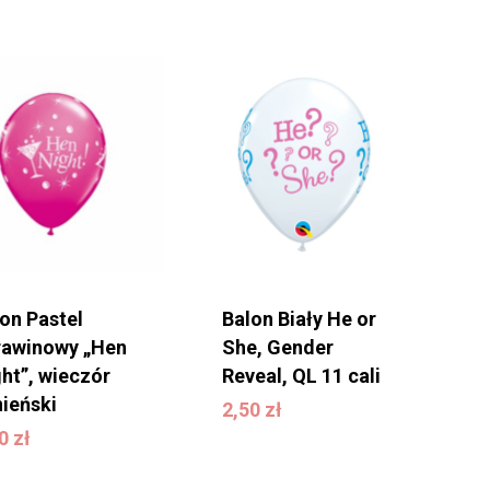
on Pastel
Balon Biały He or
rawinowy „Hen
She, Gender
ht”, wieczór
Reveal, QL 11 cali
2,50
zł
ieński
2,50
zł
,50
zł
50
zł