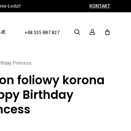
ie Łodzi!
KONTAKT
Close
Cart
search
account
CJE
+48 535 887 827
rthday Princess
on foliowy korona
ppy Birthday
ncess
ł