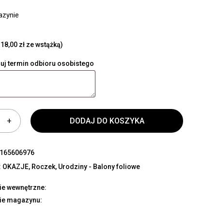
azynie
18,00 zł ze wstążką)
uj termin odbioru osobistego
DODAJ DO KOSZYKA
165606976
:
OKAZJE
,
Roczek
,
Urodziny - Balony foliowe
ie wewnętrzne:
ie magazynu: