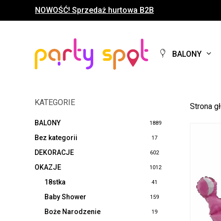
Skip
NOWOŚĆ! Sprzedaż hurtowa B2B
to
main
content
BALONY
KATEGORIE
Strona g
BALONY
1889
Bez kategorii
17
DEKORACJE
602
OKAZJE
1012
18stka
41
Baby Shower
159
Boże Narodzenie
19