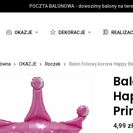
POCZTA BALONOWA - dowozimy balony na teren
Koszyk
OKAZJE
DEKORACJE
REALIZA
łówna
OKAZJE
Roczek
Balon foliowy korona Happy Bi
Bal
Ha
Pri
4,99
z