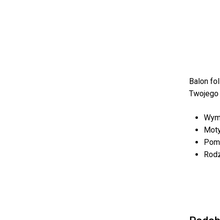
Balon fo
Twojego 
Wymi
Moty
Pomp
Rodz