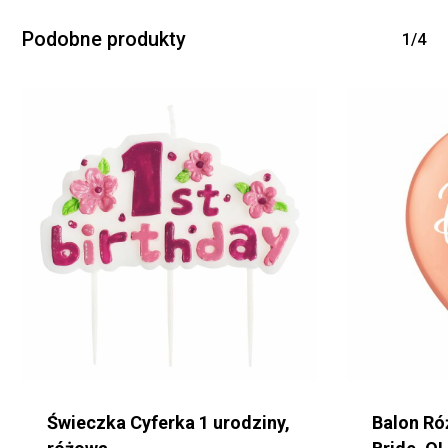
Podobne produkty
1/4
Świeczka Cyferka 1 urodziny,
Balon Ró