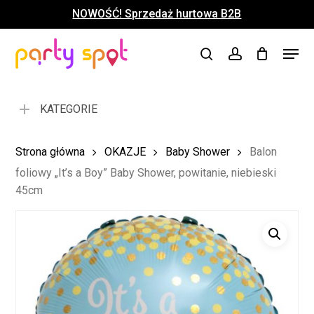
Skip
NOWOŚĆ! Sprzedaż hurtowa B2B
to
Close
Koszyk
Cart
main
Close
Menu
content
search
account
Menu
KATEGORIE
Strona główna
OKAZJE
Baby Shower
Balon
foliowy „It’s a Boy” Baby Shower, powitanie, niebieski
45cm