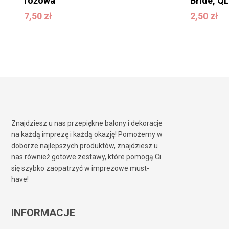
różowa
Bride, QL
7,50
zł
2,50
zł
7,50
zł
2,50
zł
Znajdziesz u nas przepiękne balony i dekoracje
na każdą imprezę i każdą okazję! Pomożemy w
doborze najlepszych produktów, znajdziesz u
nas również gotowe zestawy, które pomogą Ci
się szybko zaopatrzyć w imprezowe must-
have!
INFORMACJE