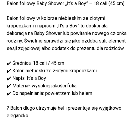
Balon foliowy Baby Shower „It’s a Boy” – 18 cali (45 cm)
Balon foliowy w kolorze niebieskim ze złotymi
kropeczkami i napisem „It’s a Boy” to doskonała
dekoracja na Baby Shower lub powitanie nowego członka
rodziny. Świetnie sprawdzi się jako ozdoba sali, element
sesji zdjęciowej albo dodatek do prezentu dla rodziców.
✔️ Średnica: 18 cali / 45 cm
✔️ Kolor: niebieski ze złotymi kropeczkami
Brak produktów w
✔️ Napis: It’s a Boy
✔️ Materiał: wysokiej jakości folia
koszyku.
✔️ Do napełniania: powietrzem lub helem
? Balon długo utrzymuje hel i prezentuje się wyjątkowo
WRÓĆ DO SKLEPU
elegancko.