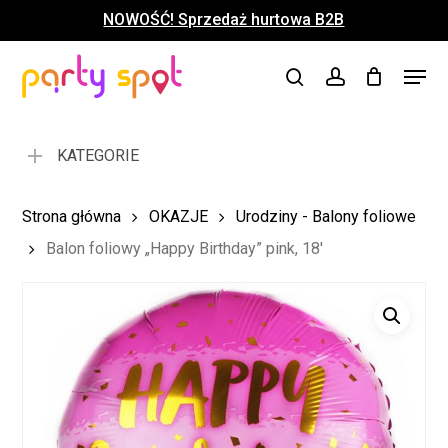
Skip
NOWOŚĆ! Sprzedaż hurtowa B2B
to
Close
Koszyk
Cart
main
Close
Menu
content
search
account
Menu
KATEGORIE
Strona główna
OKAZJE
Urodziny - Balony foliowe
Balon foliowy „Happy Birthday” pink, 18′