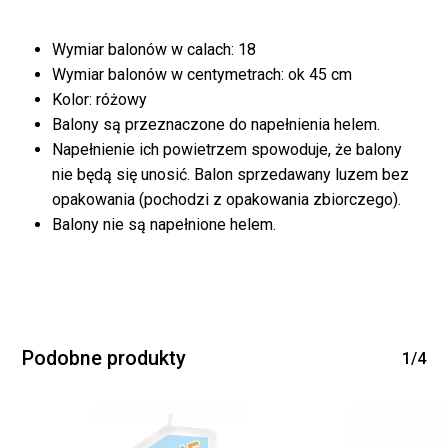
Wymiar balonów w calach: 18
Wymiar balonów w centymetrach: ok 45 cm
Kolor: różowy
Balony są przeznaczone do napełnienia helem.
Napełnienie ich powietrzem spowoduje, że balony
nie będą się unosić. Balon sprzedawany luzem bez
Brak produktów w
opakowania (pochodzi z opakowania zbiorczego).
Balony nie są napełnione helem.
koszyku.
WRÓĆ DO SKLEPU
Podobne produkty
1/4