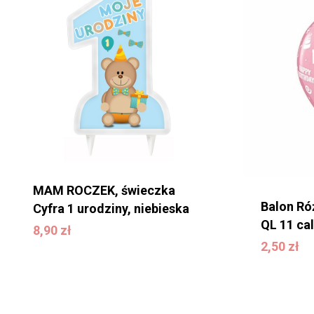
MAM ROCZEK, świeczka
Balon Ró
Cyfra 1 urodziny, niebieska
QL 11 cal
8,90
zł
8,90
zł
2,50
zł
2,50
zł