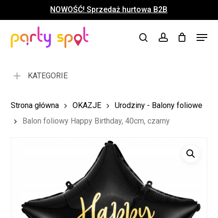
Skip
NOWOŚĆ! Sprzedaż hurtowa B2B
to
Close
Koszyk
Cart
main
Close
Menu
content
search
account
Menu
KATEGORIE
Strona główna
OKAZJE
Urodziny - Balony foliowe
Balon foliowy Happy Birthday, 40cm, czarny