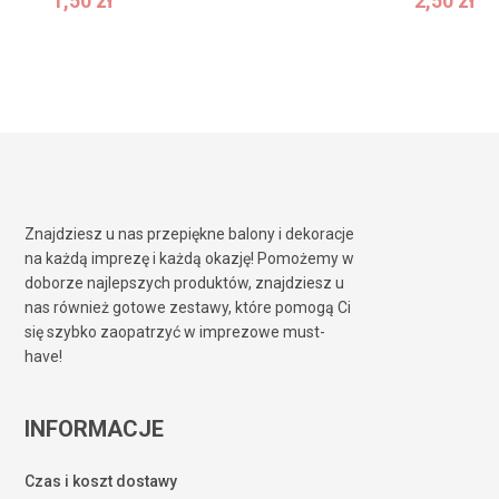
1,50
zł
2,50
zł
1,50
zł
2,50
zł
Znajdziesz u nas przepiękne balony i dekoracje
na każdą imprezę i każdą okazję! Pomożemy w
doborze najlepszych produktów, znajdziesz u
nas również gotowe zestawy, które pomogą Ci
się szybko zaopatrzyć w imprezowe must-
have!
INFORMACJE
Czas i koszt dostawy