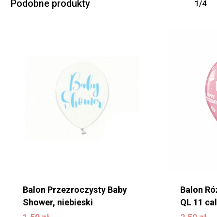
Podobne produkty
1/4
Balon Przezroczysty Baby
Balon Ró
Shower, niebieski
QL 11 cal