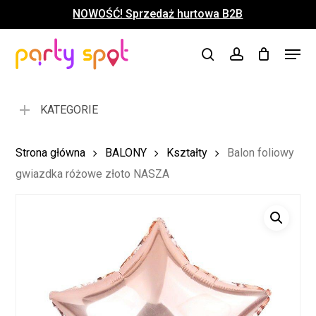
Skip
NOWOŚĆ! Sprzedaż hurtowa B2B
to
Close
Koszyk
Cart
main
Close
Menu
content
search
account
Menu
KATEGORIE
Strona główna
BALONY
Kształty
Balon foliowy
gwiazdka różowe złoto NASZA