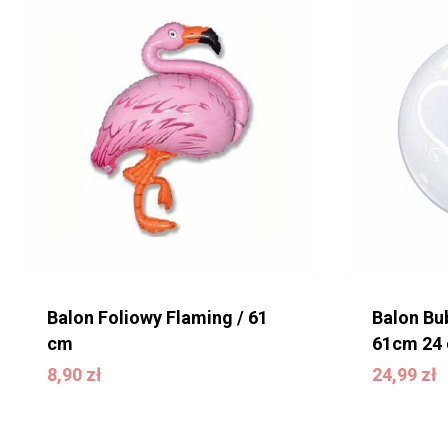
Balon Foliowy Flaming / 61
Balon Bu
cm
61cm 24 
24,99
zł
8,90
zł
24,99
zł
8,90
zł