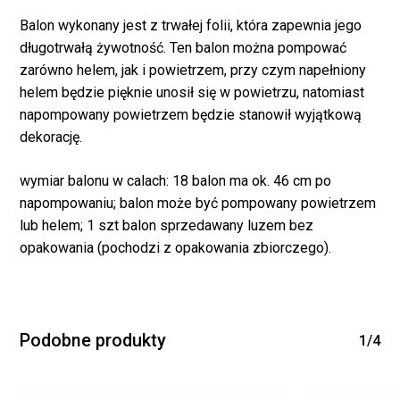
Balon wykonany jest z trwałej folii, która zapewnia jego
długotrwałą żywotność. Ten balon można pompować
zarówno helem, jak i powietrzem, przy czym napełniony
helem będzie pięknie unosił się w powietrzu, natomiast
napompowany powietrzem będzie stanowił wyjątkową
dekorację.
Brak produktów w
wymiar balonu w calach: 18 balon ma ok. 46 cm po
napompowaniu; balon może być pompowany powietrzem
koszyku.
lub helem; 1 szt balon sprzedawany luzem bez
opakowania (pochodzi z opakowania zbiorczego).
WRÓĆ DO SKLEPU
Podobne produkty
1/4