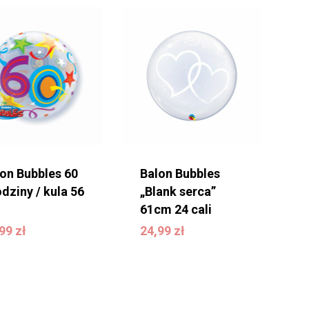
on Bubbles 60
Balon Bubbles
dziny / kula 56
„Blank serca”
61cm 24 cali
4,99
zł
24,99
zł
,99
zł
24,99
zł