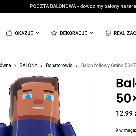
POCZTA BALONOWA - dowozimy balony na teren
Koszyk
OKAZJE
DEKORACJE
REALIZA
łówna
BALONY
Bohaterowie
Balon foliowy Grabo 50×76
Bal
50×
12,99
9 w maga