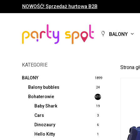
Skip
NOWOŚĆ! Sprzedaż hurtowa B2B
to
main
content
BALONY
KATEGORIE
Strona g
BALONY
1899
Balony bubbles
24
Bohaterowie
619
Baby Shark
19
Cars
3
Dinozaury
6
Hello Kitty
1