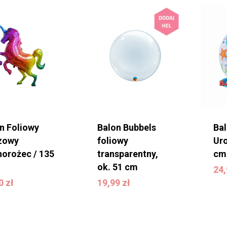
n Foliowy
Balon Bubbels
Bal
zowy
foliowy
Uro
orożec / 135
transparentny,
cm
2
ok. 51 cm
24
00
zł
19,99
zł
00
zł
19,99
zł