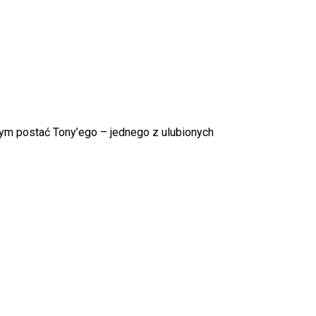
m postać Tony’ego – jednego z ulubionych
k produktów w koszyku.
WRÓĆ DO SKLEPU