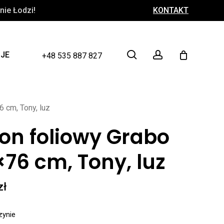
ie Łodzi!
KONTAKT
Close
Cart
search
account
CJE
+48 535 887 827
 cm, Tony, luz
on foliowy Grabo
76 cm, Tony, luz
zł
zynie