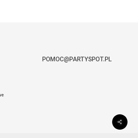
POMOC@PARTYSPOT.PL
we
0,00
zł
CZ KOSZYK
ZAMÓWIENIE