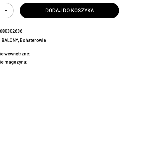
DODAJ DO KOSZYKA
680302636
:
BALONY
,
Bohaterowie
ie wewnętrzne:
ie magazynu: