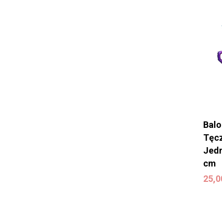
Balo
Tęc
Jedn
cm
25,
25,