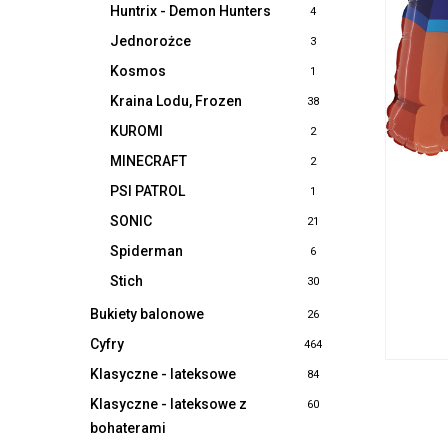
Huntrix - Demon Hunters
4
Jednorożce
3
Kosmos
1
Kraina Lodu, Frozen
38
KUROMI
2
MINECRAFT
2
PSI PATROL
1
SONIC
21
Spiderman
6
Stich
30
Bukiety balonowe
26
Cyfry
464
Klasyczne - lateksowe
84
Klasyczne - lateksowe z
60
bohaterami