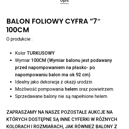
Opis
BALON FOLIOWY CYFRA ”7″
100CM
O produkcie :
Kolor
TURKUSOWY
Wymiar
100CM (Wymiar balonu jest podawany
przed napompowaniem na płasko- po
napompowaniu balon ma ok 92 cm)
Idealny jako dekoracja z okazji urodzin.
Brak produktów w
Możliwość pompowania
helem
oraz powietrzem.
Sprzedawane balony nie są napełnione helem.
koszyku.
ZAPRASZAMY NA
NASZE
POZOSTAŁE AUKCJE NA
WRÓĆ DO SKLEPU
KTÓRYCH DOSTĘPNE SĄ INNE CYFERKI W RÓŻNYCH
KOLORACH I ROZMIARACH, JAK RÓWNIEŻ BALONY Z