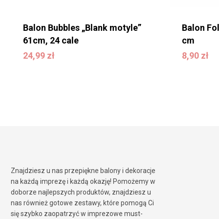
Balon Bubbles „Blank motyle”
Balon Fo
61cm, 24 cale
cm
24,99
zł
24,99
zł
8,90
zł
8,90
zł
Znajdziesz u nas przepiękne balony i dekoracje
na każdą imprezę i każdą okazję! Pomożemy w
doborze najlepszych produktów, znajdziesz u
nas również gotowe zestawy, które pomogą Ci
się szybko zaopatrzyć w imprezowe must-