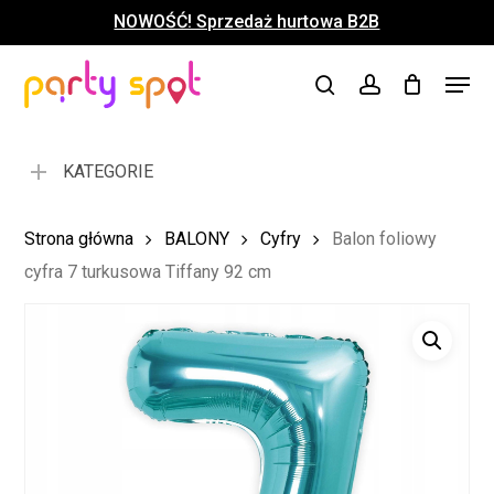
Skip
NOWOŚĆ! Sprzedaż hurtowa B2B
to
Close
Koszyk
Cart
main
Close
Menu
content
search
account
Menu
KATEGORIE
Strona główna
BALONY
Cyfry
Balon foliowy
cyfra 7 turkusowa Tiffany 92 cm