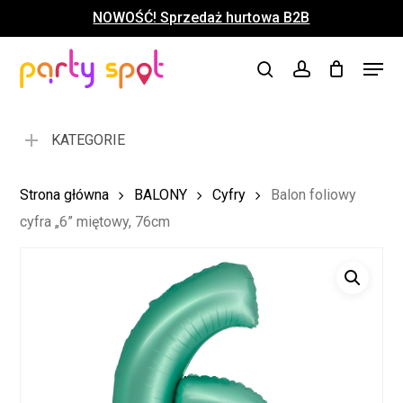
Skip
NOWOŚĆ! Sprzedaż hurtowa B2B
to
Close
Koszyk
Cart
main
Close
Menu
content
search
account
Menu
KATEGORIE
Strona główna
BALONY
Cyfry
Balon foliowy
cyfra „6” miętowy, 76cm