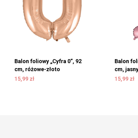
Balon foliowy „Cyfra 0”, 92
Balon fol
cm, różowe-złoto
cm, jasny
15,99
zł
15,99
zł
15,99
zł
15,99
zł