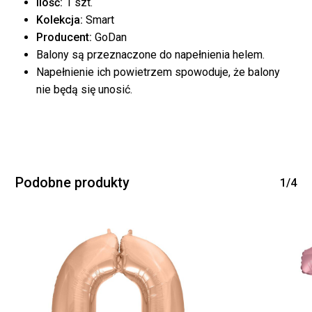
Ilość:
1 szt.
Kolekcja:
Smart
Producent:
GoDan
Balony są przeznaczone do napełnienia helem.
Napełnienie ich powietrzem spowoduje, że balony
nie będą się unosić.
Brak produktów w
koszyku.
WRÓĆ DO SKLEPU
Podobne produkty
1/4