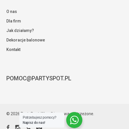
O nas
Dla firm
Jak działamy?
Dekoracje balonowe
Kontakt
POMOC@PARTYSPOT.PL
Kwota:
0,00
zł
© 2026 PartySpot. Wszelkie prawa zastrzeżone.
Potrzebujesz pomocy?
ZOBACZ KOSZYK
ZAMÓWIENIE
Napisz do nas!
facebook
instagram
phone
email