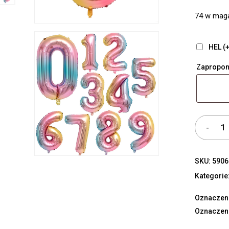
74 w mag
HEL (+
Zapropon
SKU:
5906
Kategorie
Oznaczen
Oznaczen