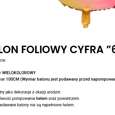
LON FOLIOWY CYFRA ”
ie :
r
WIELOKOLOROWY
iar
100CM (Wymiar balonu jest podawany przed napompowan
lny jako dekoracja z okazji urodzin.
liwość pompowania
helem
oraz powietrzem.
zedawane balony nie są napełnione helem.