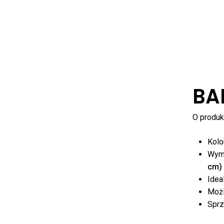
BA
O produkc
Kolo
Wym
cm)
Idea
Moż
Spr