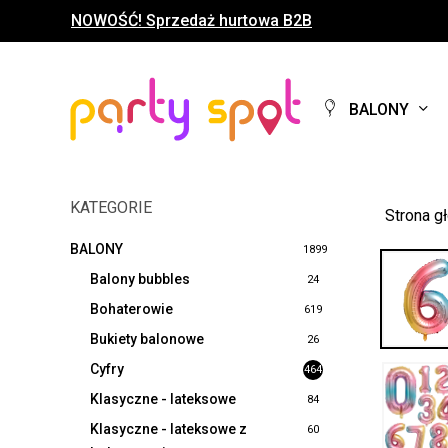
Skip
NOWOŚĆ! Sprzedaż hurtowa B2B
to
main
content
BALONY
KATEGORIE
Strona g
BALONY
1899
Balony bubbles
24
Bohaterowie
619
Bukiety balonowe
26
Cyfry
464
Klasyczne - lateksowe
84
Klasyczne - lateksowe z
60