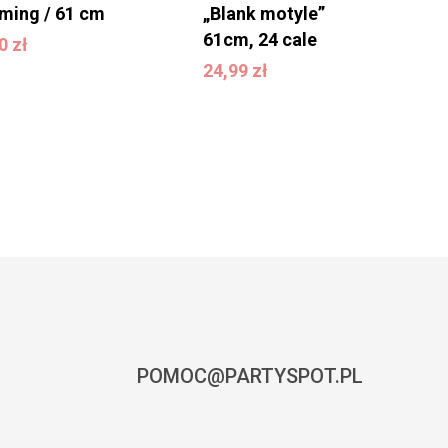
ming / 61 cm
„Blank motyle”
,90
zł
61cm, 24 cale
90
zł
24,99
zł
24,99
zł
POMOC@PARTYSPOT.PL