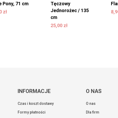
le Pony, 71 cm
Tęczowy
Fla
00
zł
8
Jednorożec / 135
00
zł
8,
cm
25,00
zł
25,00
zł
INFORMACJE
O NAS
Czas i koszt dostawy
O nas
Formy płatności
Dla firm