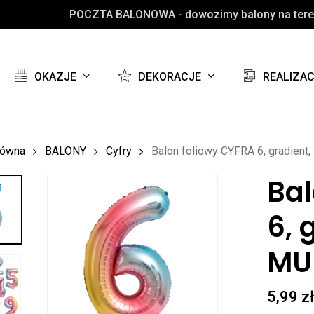
POCZTA BALONOWA - dowozimy balony na teren
Koszyk
OKAZJE
DEKORACJE
REALIZA
łówna
BALONY
Cyfry
Balon foliowy CYFRA 6, gradien
Bal
6, 
MU
5,99
z