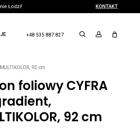
ie Łodzi!
KONTAKT
Close
Cart
search
account
CJE
+48 535 887 827
t, MULTIKOLOR, 92 cm
on foliowy CYFRA
gradient,
LTIKOLOR, 92 cm
ł