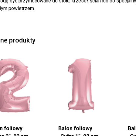
ogą być przymocowane do stołu, krzeseł, ścian lub do specja
łym powietrzem.
ne produkty
n foliowy
Balon foliowy
Bal