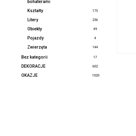
bohaterami
Kształty
175
Litery
236
Obiekty
49
Pojazdy
4
Zwierzęta
144
Bez kategorii
17
DEKORACJE
602
OKAZJE
1020