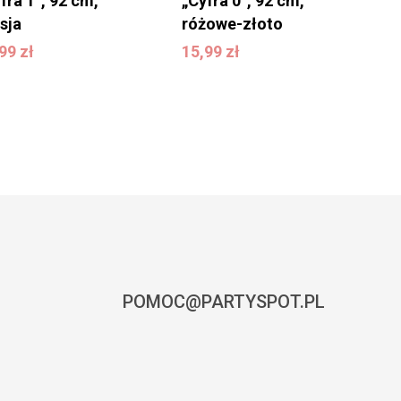
fra 1”, 92 cm,
„Cyfra 0”, 92 cm,
sja
różowe-złoto
5,99
zł
15,99
zł
,99
zł
15,99
zł
POMOC@PARTYSPOT.PL