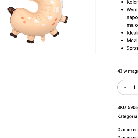
Kolo
Wymi
napo
ma o
Ideal
Możl
Sprz
43 w mag
SKU:
5906
Kategoria
Oznaczen
Oznaczen