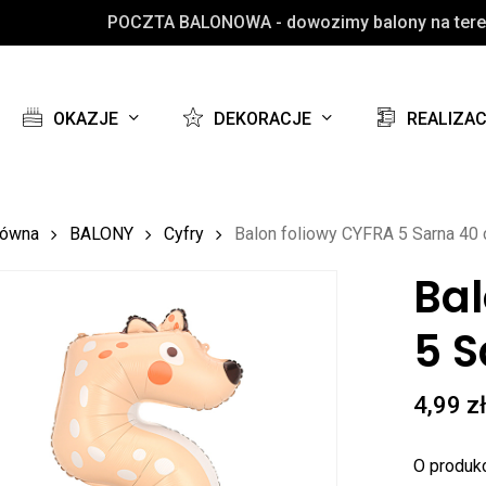
POCZTA BALONOWA - dowozimy balony na teren
Koszyk
OKAZJE
DEKORACJE
REALIZA
łówna
BALONY
Cyfry
Balon foliowy CYFRA 5 Sarna 40 c
Bal
5 S
4,99
z
O produkc