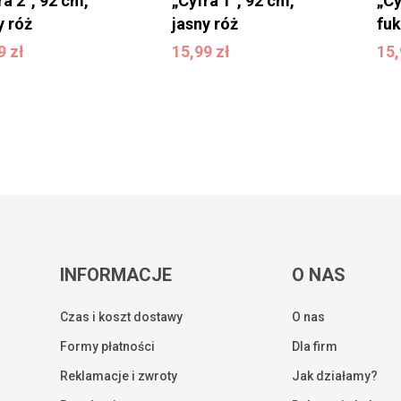
ra 2”, 92 cm,
„Cyfra 1”, 92 cm,
„Cy
y róż
jasny róż
fuk
99
zł
15,99
zł
1
99
zł
15,99
zł
15
INFORMACJE
O NAS
Czas i koszt dostawy
O nas
Formy płatności
Dla firm
Reklamacje i zwroty
Jak działamy?