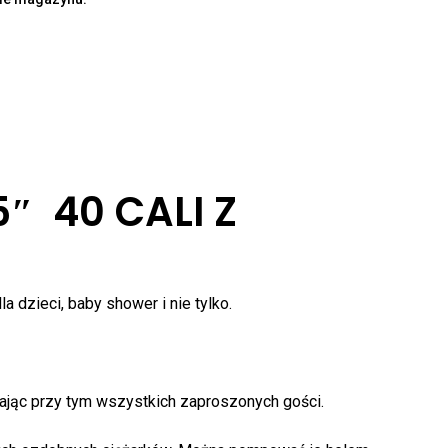
″ 40 CALI Z
k produktów w koszyku.
WRÓĆ DO SKLEPU
a dzieci, baby shower i nie tylko.
ając przy tym wszystkich zaproszonych gości.