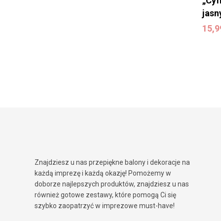
„Cyf
jasn
15,
15,
Znajdziesz u nas przepiękne balony i dekoracje na
każdą imprezę i każdą okazję! Pomożemy w
doborze najlepszych produktów, znajdziesz u nas
również gotowe zestawy, które pomogą Ci się
szybko zaopatrzyć w imprezowe must-have!