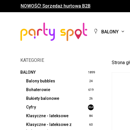
Skip
NOWOŚĆ! Sprzedaż hurtowa B2B
to
main
content
BALONY
KATEGORIE
Strona g
BALONY
1899
Balony bubbles
24
Bohaterowie
619
Bukiety balonowe
26
Cyfry
464
Klasyczne - lateksowe
84
Klasyczne - lateksowe z
60