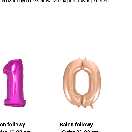
lnych ozdobnych ciężarków. Można pompować je helem
on foliowy
Balon foliowy