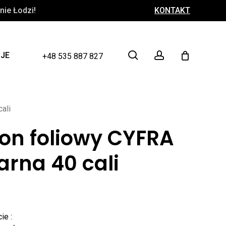
ie Łodzi!
KONTAKT
Close
Cart
search
account
CJE
+48 535 887 827
ali
on foliowy CYFRA
arna 40 cali
ł
ie :