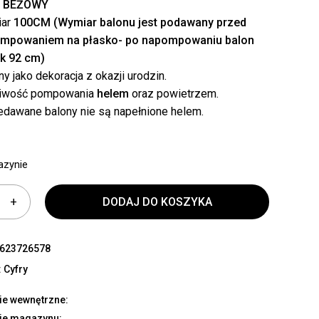
r
BEŻOWY
ar
100CM (Wymiar balonu jest podawany przed
mpowaniem na płasko- po napompowaniu balon
k 92 cm)
ny jako dekoracja z okazji urodzin.
iwość pompowania
helem
oraz powietrzem.
edawane balony nie są napełnione helem.
azynie
DODAJ DO KOSZYKA
623726578
:
Cyfry
ie wewnętrzne:
ie magazynu: