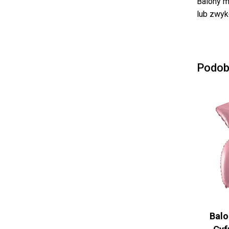
Balony m
lub zwyk
Podob
Balo