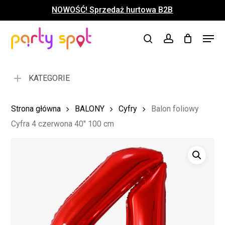
Skip
NOWOŚĆ! Sprzedaż hurtowa B2B
to
Close
Koszyk
Cart
main
Close
Menu
content
search
account
Menu
KATEGORIE
Strona główna
BALONY
Cyfry
Balon foliowy
Cyfra 4 czerwona 40″ 100 cm