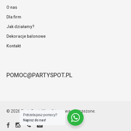
O nas
Dla firm
Jak działamy?
Dekoracje balonowe
Kontakt
POMOC@PARTYSPOT.PL
Kwota:
0,00
zł
© 2026 PartySpot. Wszelkie prawa zastrzeżone.
Potrzebujesz pomocy?
ZOBACZ KOSZYK
ZAMÓWIENIE
Napisz do nas!
facebook
instagram
phone
email