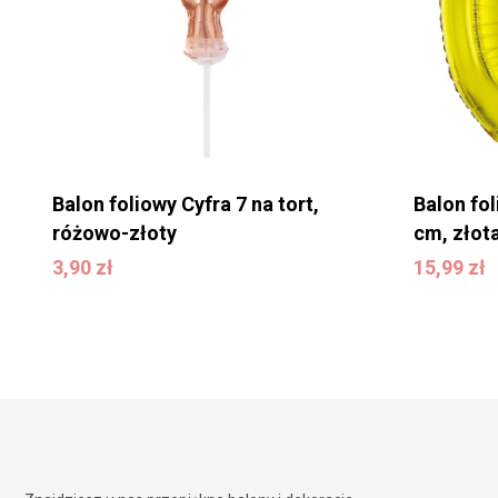
Balon foliowy Cyfra 7 na tort,
Balon fol
różowo-złoty
cm, złot
15,99
zł
3,90
zł
15,99
zł
3,90
zł