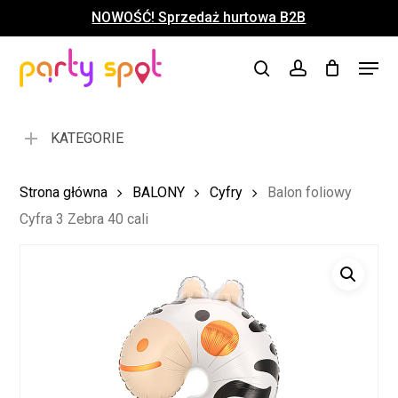
Skip
NOWOŚĆ! Sprzedaż hurtowa B2B
to
Close
Koszyk
Cart
main
Close
Menu
content
search
account
Menu
KATEGORIE
Strona główna
BALONY
Cyfry
Balon foliowy
Cyfra 3 Zebra 40 cali