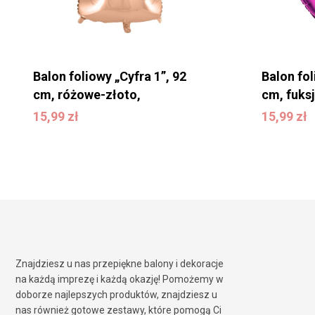
Balon foliowy „Cyfra 1”, 92
Balon fol
cm, różowe-złoto,
cm, fuks
15,99
zł
15,99
zł
15,99
zł
15,99
zł
Znajdziesz u nas przepiękne balony i dekoracje
na każdą imprezę i każdą okazję! Pomożemy w
doborze najlepszych produktów, znajdziesz u
nas również gotowe zestawy, które pomogą Ci