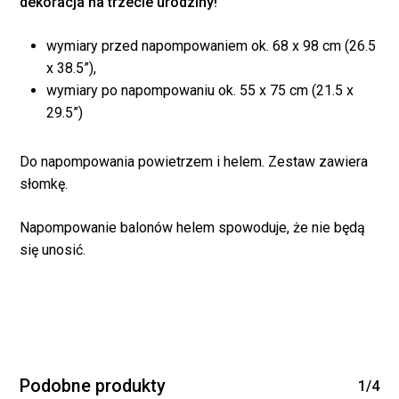
dekoracja na trzecie urodziny!
wymiary przed napompowaniem ok. 68 x 98 cm (26.5
x 38.5”),
wymiary po napompowaniu ok. 55 x 75 cm (21.5 x
29.5”)
Do napompowania powietrzem i helem. Zestaw zawiera
słomkę.
Brak produktów w
Napompowanie balonów helem spowoduje, że nie będą
koszyku.
się unosić.
WRÓĆ DO SKLEPU
Podobne produkty
1/4