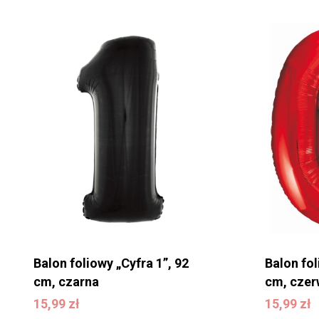
Balon foliowy „Cyfra 1”, 92
Balon fol
cm, czarna
cm, cze
15,99
zł
15,99
zł
15,99
zł
15,99
zł