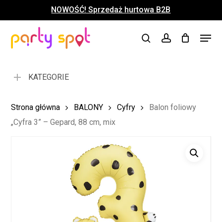
Skip
NOWOŚĆ! Sprzedaż hurtowa B2B
to
Close
Koszyk
Cart
main
Close
Menu
content
search
account
Menu
KATEGORIE
Strona główna
BALONY
Cyfry
Balon foliowy
„Cyfra 3” – Gepard, 88 cm, mix